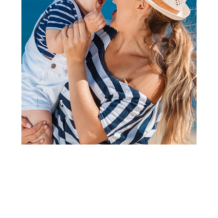
Papuče za odrasle
Grubin fjord Ž nanula-šnala
bela 38 3183610
Šifra proizvoda:
A070262
Barkod:
3183805031145
Šifra modela:
A070262
veličina 38