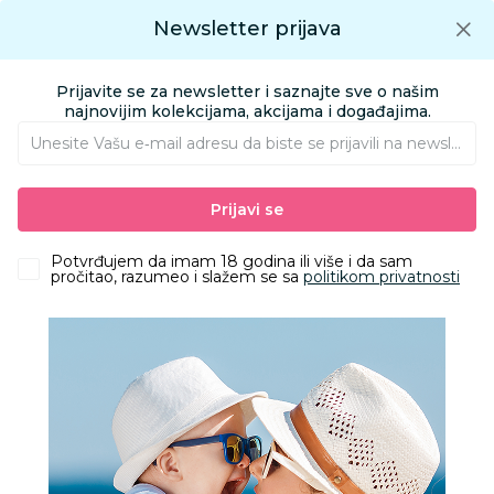
Preuzmite Aksa aplikaciju
Newsletter prijava
Google play
Aksa APP
0
0
Preuzmite besplatno Aksa Aplikaciju
App store
Prijavite se za newsletter i saznajte sve o našim
Pronađi proizvod
najnovijim kolekcijama, akcijama i događajima.
Unesite Vašu e‑mail adresu da biste se prijavili na newsletter.
AKSA
Proizvodi
Obuća
Obuća za odrasle apoteka
Prijavi se
Papuče za odrasle
Grubin fjord Ž nanula-šnala bela 38 3183610
Potvrđujem da imam 18 godina ili više i da sam
pročitao, razumeo i slažem se sa
politikom privatnosti