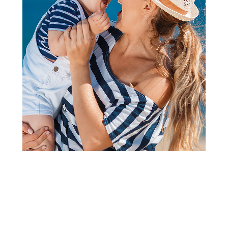
Papuče za odrasle
Grubin malta Ž papuča crna 36
0593650
Šifra proizvoda:
A070483
Barkod:
593605012245
Šifra modela:
A070483
veličina 36