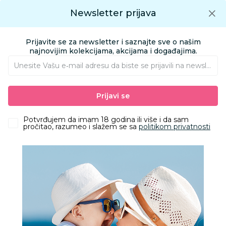
Preuzmite Aksa aplikaciju
Newsletter prijava
Google play
Aksa APP
0
0
Preuzmite besplatno Aksa Aplikaciju
App store
Prijavite se za newsletter i saznajte sve o našim
Pronađi proizvod
najnovijim kolekcijama, akcijama i događajima.
Unesite Vašu e‑mail adresu da biste se prijavili na newsletter.
AKSA
Proizvodi
Obuća
Obuća za odrasle apoteka
Prijavi se
Papuče za odrasle
Grubin malta Ž papuča crna 36 0593650
Potvrđujem da imam 18 godina ili više i da sam
pročitao, razumeo i slažem se sa
politikom privatnosti