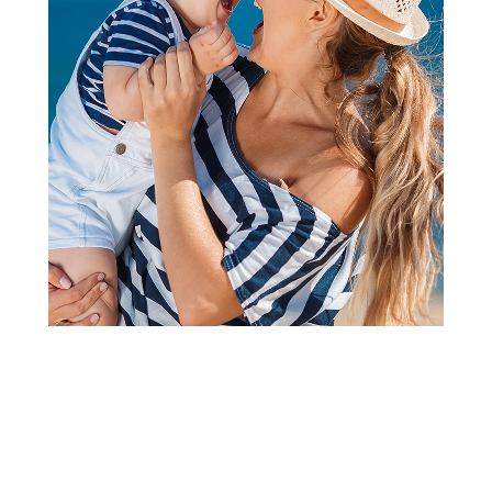
Papuče za odrasle
Grubin delta M papuča-eva
maslinasta 46 3034300
Šifra proizvoda:
A070778
Barkod:
3034634370007
Šifra modela:
A070778
veličina 46