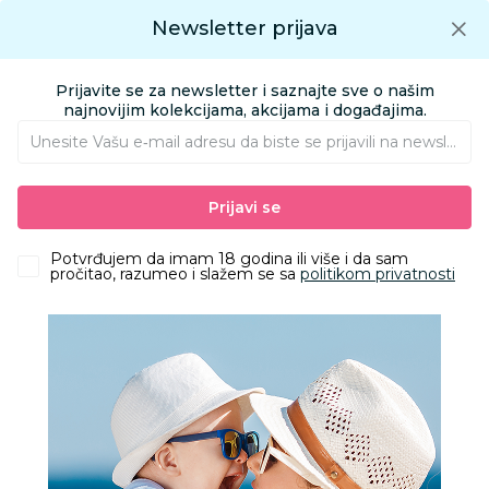
Preuzmite Aksa aplikaciju
Newsletter prijava
Google play
Aksa APP
0
0
Preuzmite besplatno Aksa Aplikaciju
App store
Prijavite se za newsletter i saznajte sve o našim
Pronađi proizvod
najnovijim kolekcijama, akcijama i događajima.
Unesite Vašu e‑mail adresu da biste se prijavili na newsletter.
AKSA
Proizvodi
Obuća
Obuća za odrasle apoteka
Prijavi se
Papuče za odrasle
Grubin delta M papuča-eva maslinasta 46 3034300
Potvrđujem da imam 18 godina ili više i da sam
pročitao, razumeo i slažem se sa
politikom privatnosti