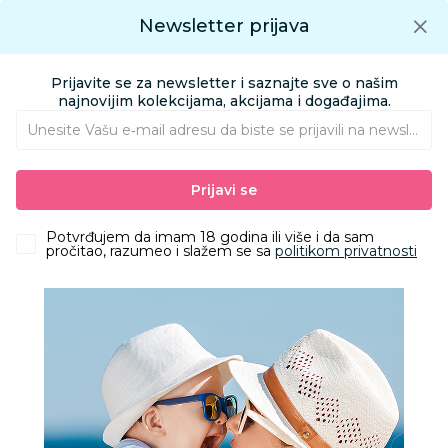
Preuzmite Aksa aplikaciju
Newsletter prijava
Google play
Aksa APP
0
0
Preuzmite besplatno Aksa Aplikaciju
App store
Prijavite se za newsletter i saznajte sve o našim
Pronađi proizvod
najnovijim kolekcijama, akcijama i događajima.
Unesite Vašu e‑mail adresu da biste se prijavili na newsletter.
AKSA
Proizvodi
Obuća
Obuća za odrasle apoteka
Prijavi se
Papuče za odrasle
Grubin madrid light Ž pap-eva maslinasta41 3043700
Potvrđujem da imam 18 godina ili više i da sam
pročitao, razumeo i slažem se sa
politikom privatnosti