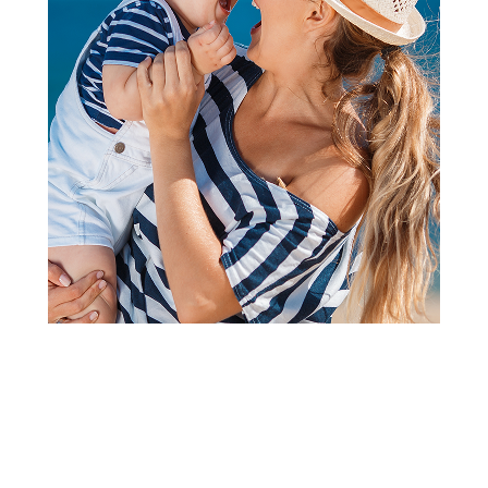
Papuče za odrasle
Grubin madrid light Ž pap-eva
maslinasta41 3043700
Šifra proizvoda:
A070833
Barkod:
3044124370004
Šifra modela:
A070833
veličina 41