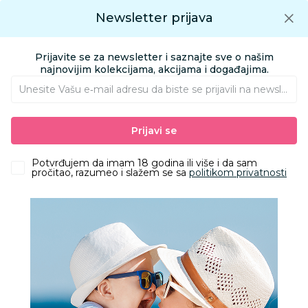
Preuzmite Aksa aplikaciju
Newsletter prijava
Google play
Aksa APP
0
0
Preuzmite besplatno Aksa Aplikaciju
App store
Prijavite se za newsletter i saznajte sve o našim
Pronađi proizvod
najnovijim kolekcijama, akcijama i događajima.
Unesite Vašu e‑mail adresu da biste se prijavili na newsletter.
AKSA
Proizvodi
Obuća
Obuća za odrasle apoteka
Prijavi se
Papuče za odrasle
Grubin edith Ž papuča teget 40 0873550
Potvrđujem da imam 18 godina ili više i da sam
pročitao, razumeo i slažem se sa
politikom privatnosti