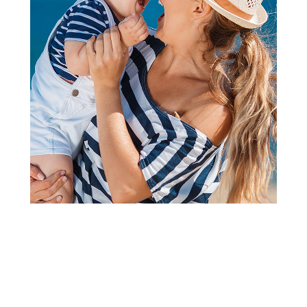
Papuče za odrasle
Grubin edith Ž papuča teget
40 0873550
Šifra proizvoda:
A071049
Barkod:
0874055072240
Šifra modela:
A071049
veličina 40