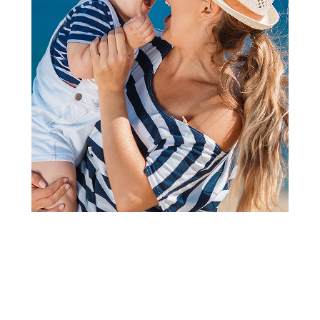
Papuče za odrasle
Grubin arizona M papuča-velur
braon 42 0034010
Šifra proizvoda:
A071141
Barkod:
0034201022141
Šifra modela:
A071141
veličina 42