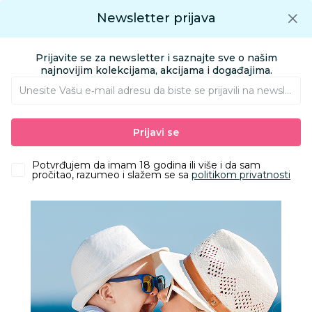
Preuzmite Aksa aplikaciju
Newsletter prijava
Google play
Aksa APP
0
0
Preuzmite besplatno Aksa Aplikaciju
App store
Prijavite se za newsletter i saznajte sve o našim
Pronađi proizvod
najnovijim kolekcijama, akcijama i događajima.
Unesite Vašu e‑mail adresu da biste se prijavili na newsletter.
AKSA
Proizvodi
Obuća
Obuća za odrasle apoteka
Prijavi se
Papuče za odrasle
Grubin arizona M papuča-velur braon 42 0034010
Potvrđujem da imam 18 godina ili više i da sam
pročitao, razumeo i slažem se sa
politikom privatnosti