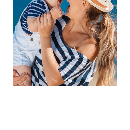
Papuče za odrasle
Grubin morandi M papuča ra
teget 47 1554010
Šifra proizvoda:
A071167
Barkod:
1554755701143
Šifra modela:
A071167
veličina 47