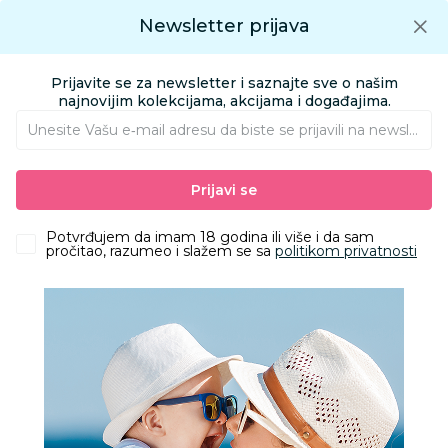
Preuzmite Aksa aplikaciju
Newsletter prijava
Google play
Aksa APP
0
0
Preuzmite besplatno Aksa Aplikaciju
App store
Prijavite se za newsletter i saznajte sve o našim
Pronađi proizvod
najnovijim kolekcijama, akcijama i događajima.
Unesite Vašu e‑mail adresu da biste se prijavili na newsletter.
AKSA
Proizvodi
Obuća
Obuća za odrasle apoteka
Prijavi se
Papuče za odrasle
Grubin morandi M papuča ra teget 47 1554010
Potvrđujem da imam 18 godina ili više i da sam
pročitao, razumeo i slažem se sa
politikom privatnosti