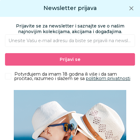
Preuzmite Aksa aplikaciju
Newsletter prijava
Google play
Aksa APP
0
0
Preuzmite besplatno Aksa Aplikaciju
App store
Prijavite se za newsletter i saznajte sve o našim
Pronađi proizvod
najnovijim kolekcijama, akcijama i događajima.
Unesite Vašu e‑mail adresu da biste se prijavili na newsletter.
AKSA
Proizvodi
Obuća
Obuća za odrasle apoteka
Prijavi se
Papuče za odrasle
Grubin madrid light Ž papuča-eva crna 39 3043700
Potvrđujem da imam 18 godina ili više i da sam
pročitao, razumeo i slažem se sa
politikom privatnosti