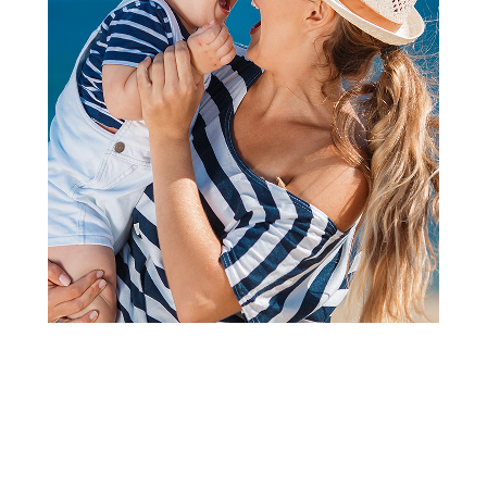
Papuče za odrasle
Grubin madrid light Ž papuča-
eva crna 39 3043700
Šifra proizvoda:
A071382
Barkod:
3043924010004
Šifra modela:
A071382
veličina 39