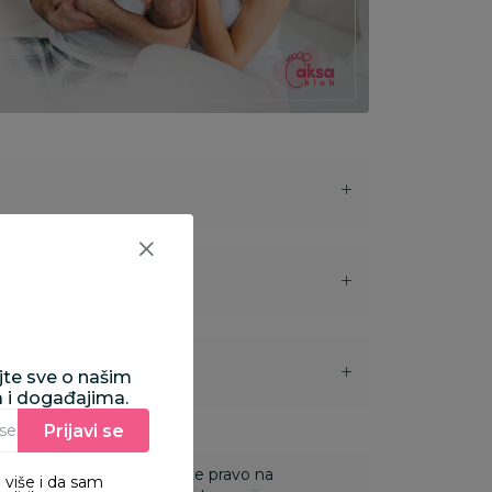
i
ajte sve o našim
a i događajima.
Prijavi se
Unesite Vašu e‑mail adresu da biste se prijavili na newsletter.
 Za online porudžbine imate pravo na
 više i da sam