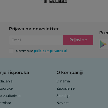
1
2
3
4
5
6
7
Prijava na newsletter
Pre
Prijavi se
Email
Slažem se sa
politikom privatnosti
nje i isporuka
O kompaniji
plaćanja
O nama
isporuke
Zaposlenje
je vaučerima
Saradnja
etplata
Novosti