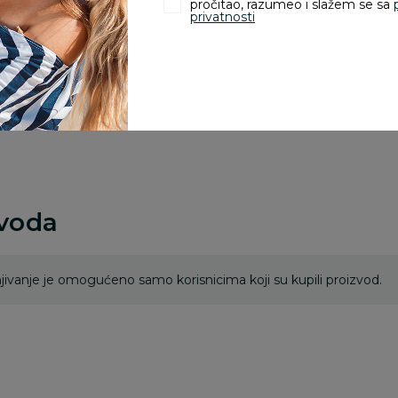
odustajanje od kupov
pročitao, razumeo i slažem se sa
privatnosti
proizvoda.
Za porudžbine vrednos
porudžbine vrednosti
rsd.
zvoda
ivanje je omogućeno samo korisnicima koji su kupili proizvod.