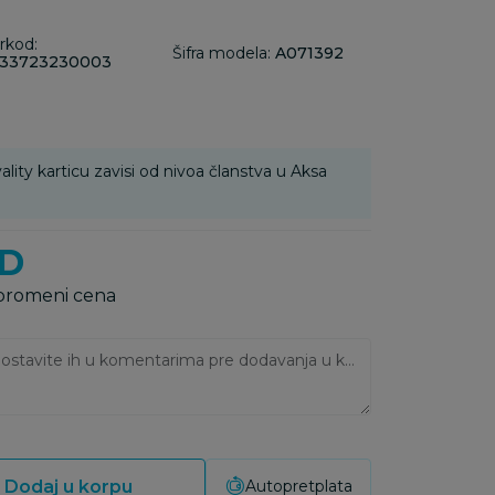
rkod:
Šifra modela:
A071392
33723230003
ality karticu zavisi od nivoa članstva u Aksa
D
 promeni cena
Ukoliko imate napomene, ostavite ih u komentarima pre dodavanja u korpu:
Dodaj u korpu
Autopretplata