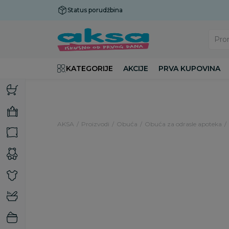
Status porudžbina
Plaćanje do 9 rata!
Pro
KATEGORIJE
AKCIJE
PRVA KUPOVINA
AKSA
Proizvodi
Obuća
Obuća za odrasle apoteka