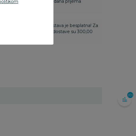
ine u roku od 14 dana od dana prijema
politikom
ti 3.500,00 rsd i više dostava je besplatna! Za
 do 3.499,99 rsd troškovi dostave su 300,00
(0)