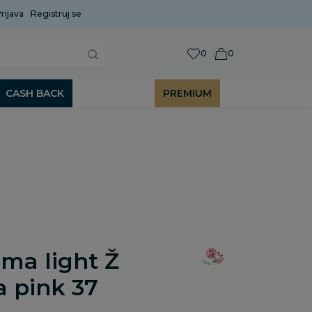
rijava
Uobičajeni rok isporuke je 2 do 7 radnih dana!
Registruj se
P
0
0
CASH BACK
PREMIUM
ma light Ž
 pink 37