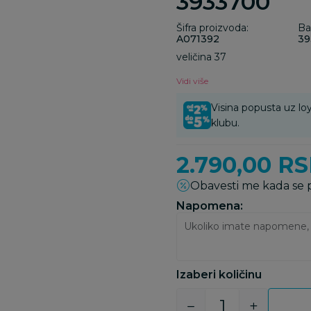
3933700
Šifra proizvoda:
Ba
A071392
39
veličina 37
Vidi više
Visina popusta uz loy
klubu.
2.790,00
RS
Obavesti me kada se
Napomena:
Izaberi količinu