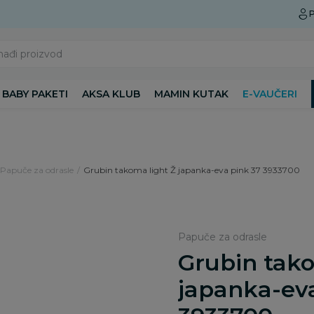
Preuzmite Aksa aplikaciju
P
nađi proizvod
BABY PAKETI
AKSA KLUB
MAMIN KUTAK
E-VAUČERI
Papuče za odrasle
Grubin takoma light Ž japanka-eva pink 37 3933700
Papuče za odrasle
Grubin tako
japanka-eva