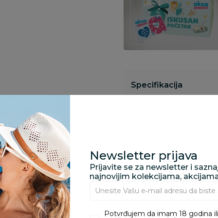
Specifikacija
Opis
Newsletter prijava
Pronađite u prodavnic
Prijavite se za newsletter i sazn
najnovijim kolekcijama, akcijam
Kupovina bez rizika:
Potvrđujem da imam 18 godina ili