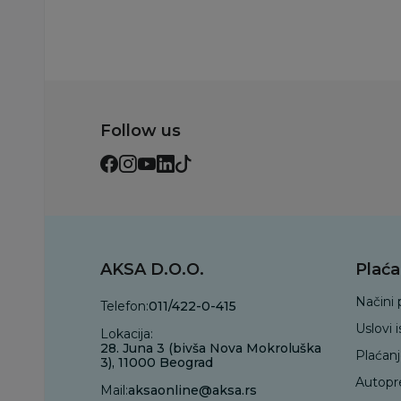
Follow us
AKSA D.O.O.
Plaća
Načini 
Telefon:
011/422-0-415
Uslovi 
Lokacija:
28. Juna 3 (bivša Nova Mokroluška
Plaćan
3), 11000 Beograd
Autopr
Mail:
aksaonline@aksa.rs