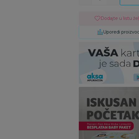
Dodajte u listu žel
Uporedi proizvo