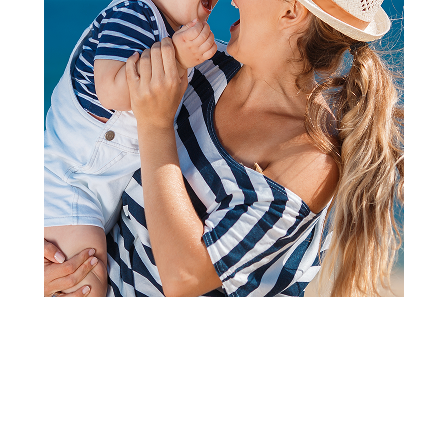
Papuče za odrasle
Grubin brezzy Ž papuca light
crvena 42 3283700
Šifra proizvoda:
A071452
Barkod:
3284223040006
Šifra modela:
A071452
veličina 42