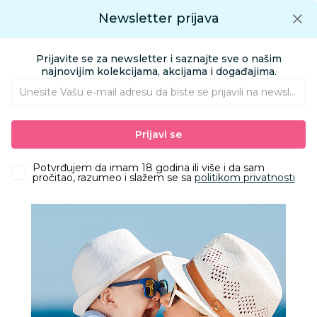
Preuzmite Aksa aplikaciju
Newsletter prijava
Google play
Aksa APP
0
0
Preuzmite besplatno Aksa Aplikaciju
App store
Prijavite se za newsletter i saznajte sve o našim
Pronađi proizvod
najnovijim kolekcijama, akcijama i događajima.
Unesite Vašu e‑mail adresu da biste se prijavili na newsletter.
AKSA
Proizvodi
Obuća
Obuća za odrasle apoteka
Prijavi se
Papuče za odrasle
Grubin brezzy Ž papuca light crvena 42 3283700
Potvrđujem da imam 18 godina ili više i da sam
pročitao, razumeo i slažem se sa
politikom privatnosti