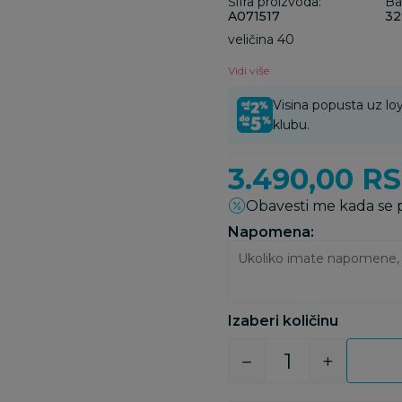
Šifra proizvoda:
Ba
A071517
32
veličina 40
Vidi više
Visina popusta uz loy
klubu.
3.490,00
R
Obavesti me kada se
Napomena:
Izaberi količinu