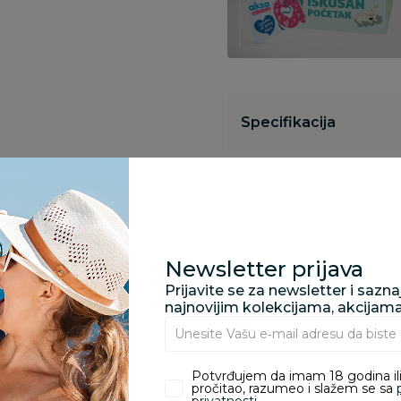
Specifikacija
Opis
Newsletter prijava
Pronađite u prodavnic
Prijavite se za newsletter i sazn
najnovijim kolekcijama, akcijam
Kupovina bez rizika:
odustajanje od kupov
Potvrđujem da imam 18 godina ili
proizvoda.
pročitao, razumeo i slažem se sa