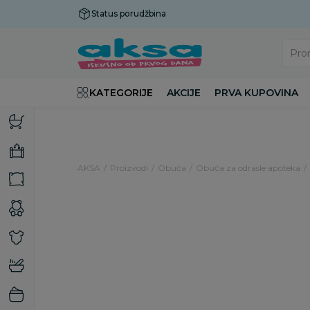
Status porudžbina
Plaćanje do 9 rata!
Pro
KATEGORIJE
AKCIJE
PRVA KUPOVINA
AKSA
Proizvodi
Obuća
Obuća za odrasle apoteka