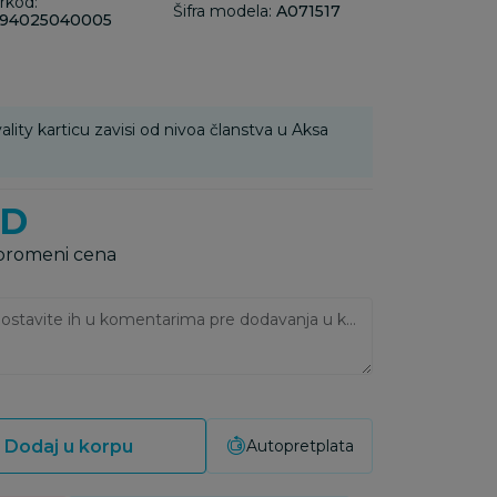
rkod:
Šifra modela:
A071517
94025040005
ality karticu zavisi od nivoa članstva u Aksa
SD
 promeni cena
Ukoliko imate napomene, ostavite ih u komentarima pre dodavanja u korpu:
Dodaj u korpu
Autopretplata