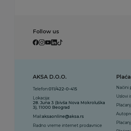
Follow us
AKSA D.O.O.
Plaća
Načini 
Telefon:
011/422-0-415
Uslovi 
Lokacija:
28. Juna 3 (bivša Nova Mokroluška
Plaćan
3), 11000 Beograd
Autopr
Mail:
aksaonline@aksa.rs
Plaćan
Radno vreme internet prodavnice