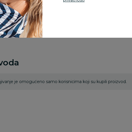
privatnosti
Za porudžbine vrednos
porudžbine vrednosti
rsd.
zvoda
ivanje je omogućeno samo korisnicima koji su kupili proizvod.