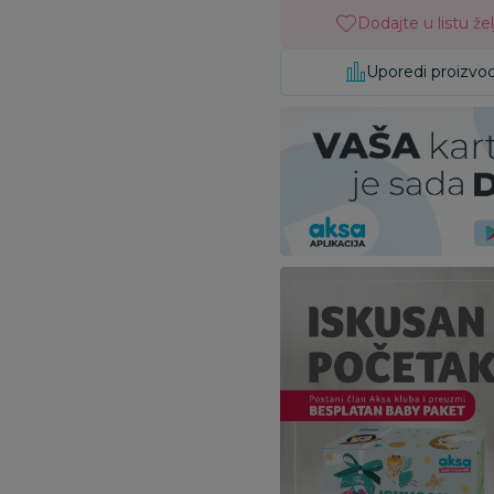
Dodajte u listu žel
Uporedi proizvo