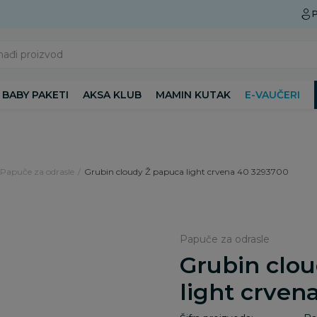
Preuzmite Aksa aplikaciju
P
nađi proizvod
BABY PAKETI
AKSA KLUB
MAMIN KUTAK
E-VAUČERI
Papuče za odrasle
Grubin cloudy Ž papuca light crvena 40 3293700
Papuče za odrasle
Grubin clo
light crven