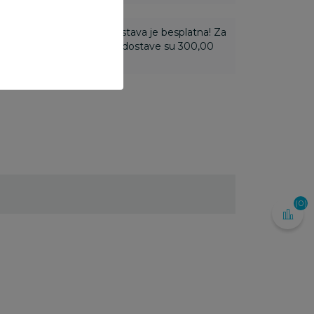
ti 3.500,00 rsd i više dostava je besplatna! Za
 do 3.499,99 rsd troškovi dostave su 300,00
(0)