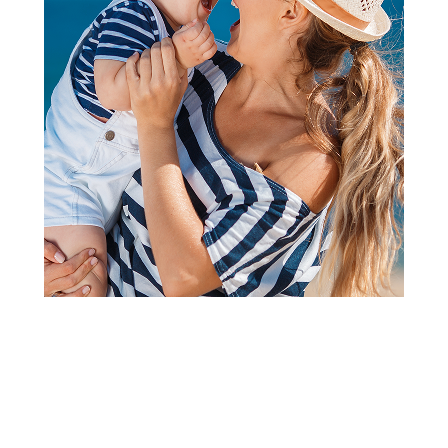
Papuče za odrasle
Grubin cloudy Ž papuca light
ljubicasta 39 3293700
Šifra proizvoda:
A071522
Barkod:
3293937110004
Šifra modela:
A071522
veličina 39