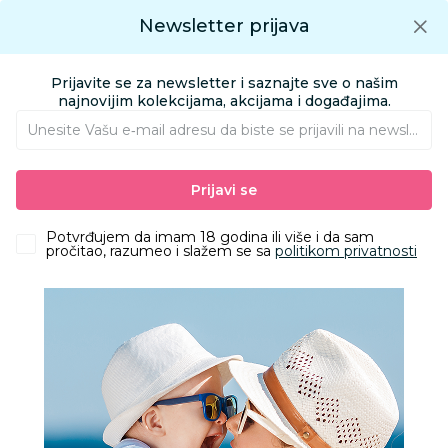
Preuzmite Aksa aplikaciju
Newsletter prijava
Google play
Aksa APP
0
0
Preuzmite besplatno Aksa Aplikaciju
App store
Prijavite se za newsletter i saznajte sve o našim
Pronađi proizvod
najnovijim kolekcijama, akcijama i događajima.
Unesite Vašu e‑mail adresu da biste se prijavili na newsletter.
AKSA
Proizvodi
Obuća
Obuća za odrasle apoteka
Prijavi se
Papuče za odrasle
Grubin cloudy Ž papuca light ljubicasta 39 3293700
Potvrđujem da imam 18 godina ili više i da sam
pročitao, razumeo i slažem se sa
politikom privatnosti