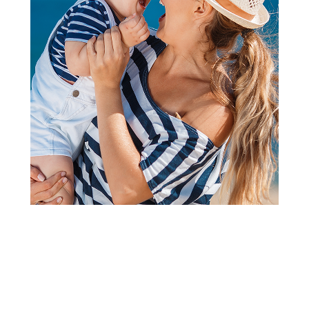
Papuče za odrasle
Grubin cloudy Ž papuca light
plava 37 3293700
Šifra proizvoda:
A071540
Barkod:
3293723060001
Šifra modela:
A071540
veličina 37