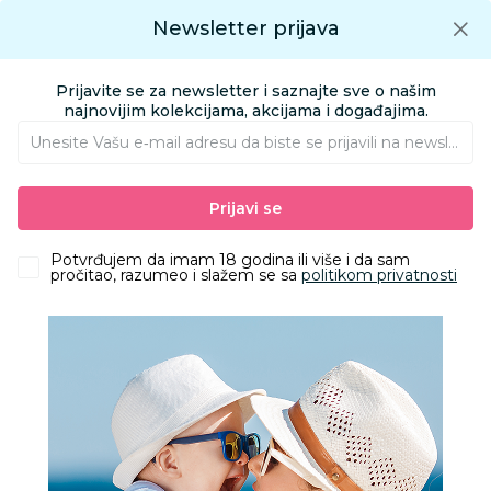
Preuzmite Aksa aplikaciju
Newsletter prijava
Google play
Aksa APP
0
0
Preuzmite besplatno Aksa Aplikaciju
App store
Prijavite se za newsletter i saznajte sve o našim
Pronađi proizvod
najnovijim kolekcijama, akcijama i događajima.
Unesite Vašu e‑mail adresu da biste se prijavili na newsletter.
AKSA
Proizvodi
Obuća
Obuća za odrasle apoteka
Prijavi se
Papuče za odrasle
Grubin cloudy Ž papuca light plava 37 3293700
Potvrđujem da imam 18 godina ili više i da sam
pročitao, razumeo i slažem se sa
politikom privatnosti