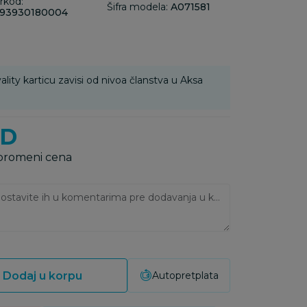
rkod:
Šifra modela:
A071581
93930180004
ality karticu zavisi od nivoa članstva u Aksa
SD
 promeni cena
Ukoliko imate napomene, ostavite ih u komentarima pre dodavanja u korpu:
Dodaj u korpu
Autopretplata