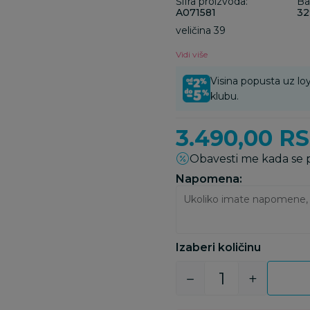
Šifra proizvoda:
Ba
A071581
32
veličina 39
Vidi više
Visina popusta uz loy
klubu.
3.490,00
R
Obavesti me kada se
Napomena:
Izaberi količinu