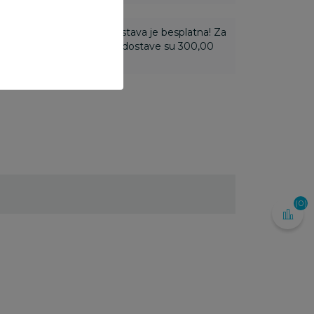
ti 3.500,00 rsd i više dostava je besplatna! Za
 do 3.499,99 rsd troškovi dostave su 300,00
(0)