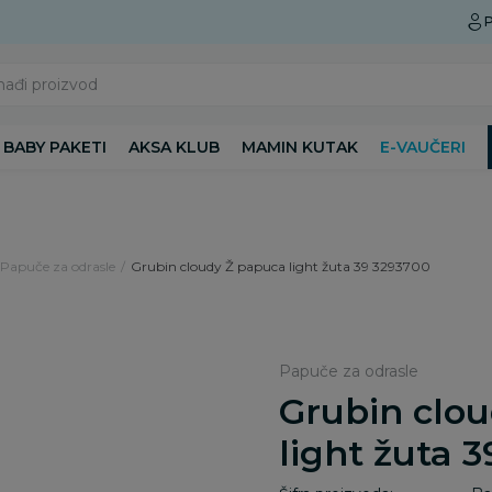
Preuzmite Aksa aplikaciju
P
nađi proizvod
BABY PAKETI
AKSA KLUB
MAMIN KUTAK
E-VAUČERI
Papuče za odrasle
Grubin cloudy Ž papuca light žuta 39 3293700
Papuče za odrasle
Grubin clo
light žuta 