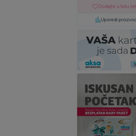
Dodajte u listu žel
Uporedi proizvo