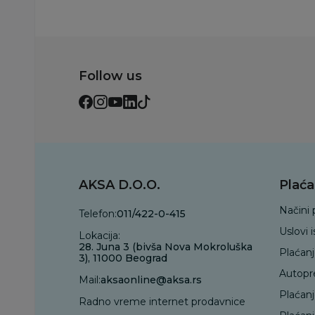
Follow us
AKSA D.O.O.
Plaća
Načini 
Telefon:
011/422-0-415
Uslovi 
Lokacija:
28. Juna 3 (bivša Nova Mokroluška
Plaćan
3), 11000 Beograd
Autopr
Mail:
aksaonline@aksa.rs
Plaćan
Radno vreme internet prodavnice