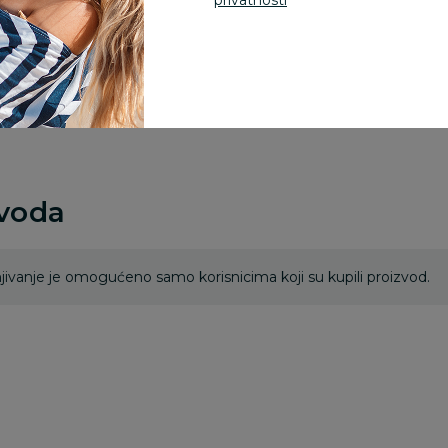
privatnosti
Za porudžbine vrednos
porudžbine vrednosti
rsd.
zvoda
ivanje je omogućeno samo korisnicima koji su kupili proizvod.