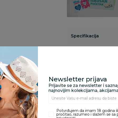
Specifikacija
Opis
Newsletter prijava
Pronađite u prodavnic
Prijavite se za newsletter i sazn
najnovijim kolekcijama, akcijam
Kupovina bez rizika:
odustajanje od kupov
Potvrđujem da imam 18 godina ili
proizvoda.
pročitao, razumeo i slažem se sa