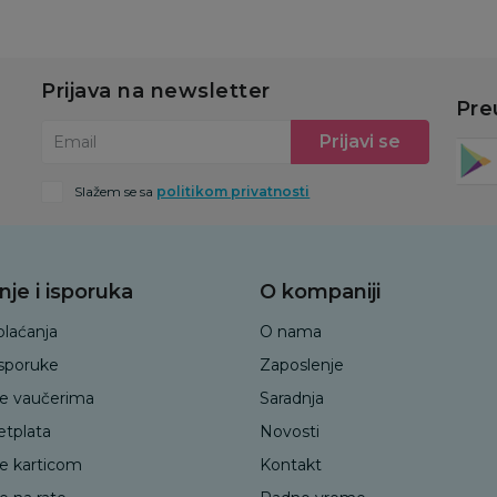
Prijava na newsletter
Pre
Prijavi se
Email
Slažem se sa
politikom privatnosti
nje i isporuka
O kompaniji
plaćanja
O nama
isporuke
Zaposlenje
je vaučerima
Saradnja
etplata
Novosti
je karticom
Kontakt