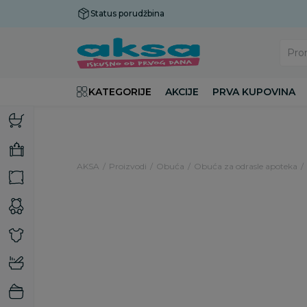
Status porudžbina
Plaćanje do 9 rata!
Pro
KATEGORIJE
AKCIJE
PRVA KUPOVINA
AKSA
Proizvodi
Obuća
Obuća za odrasle apoteka