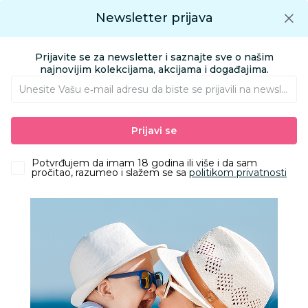
Preuzmite Aksa aplikaciju
Newsletter prijava
Google play
Aksa APP
0
0
Preuzmite besplatno Aksa Aplikaciju
App store
Prijavite se za newsletter i saznajte sve o našim
Pronađi proizvod
najnovijim kolekcijama, akcijama i događajima.
Unesite Vašu e‑mail adresu da biste se prijavili na newsletter.
AKSA
Proizvodi
Obuća
Obuća za odrasle apoteka
Prijavi se
Papuče za odrasle
Grubin egipat M papuča braon 46 0974050
Potvrđujem da imam 18 godina ili više i da sam
pročitao, razumeo i slažem se sa
politikom privatnosti