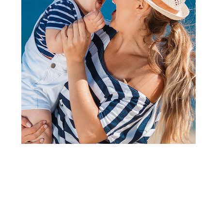
Papuče za odrasle
Grubin egipat M papuča braon
46 0974050
Šifra proizvoda:
A071621
Barkod:
0974610023141
Šifra modela:
A071621
veličina 46