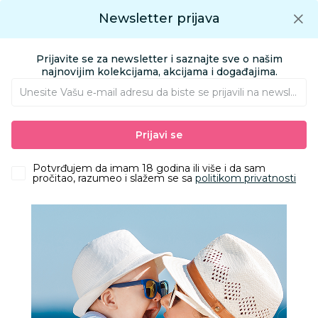
Preuzmite Aksa aplikaciju
Newsletter prijava
Google play
Aksa APP
0
0
Preuzmite besplatno Aksa Aplikaciju
App store
Prijavite se za newsletter i saznajte sve o našim
Pronađi proizvod
najnovijim kolekcijama, akcijama i događajima.
Unesite Vašu e‑mail adresu da biste se prijavili na newsletter.
AKSA
Proizvodi
Obuća
Obuća za odrasle apoteka
Prijavi se
Papuče za odrasle
Grubin adonis Ž papuča šnale-keder crna 38 3263630
Potvrđujem da imam 18 godina ili više i da sam
pročitao, razumeo i slažem se sa
politikom privatnosti