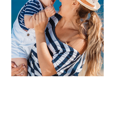
Papuče za odrasle
Grubin adonis Ž papuča šnale-
keder crna 38 3263630
Šifra proizvoda:
A071641
Barkod:
3263833013181
Šifra modela:
A071641
veličina 38