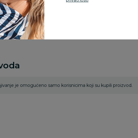
privatnosti
Za porudžbine vrednos
porudžbine vrednosti
rsd.
zvoda
ivanje je omogućeno samo korisnicima koji su kupili proizvod.