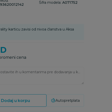
rkod:
Šifra modela:
A071752
93620012142
ality karticu zavisi od nivoa članstva u Aksa
SD
 promeni cena
Ukoliko imate napomene, ostavite ih u komentarima pre dodavanja u korpu:
Dodaj u korpu
Autopretplata