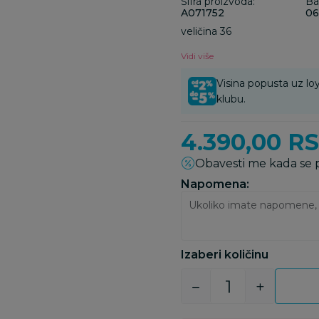
Šifra proizvoda:
Ba
A071752
06
veličina 36
Vidi više
Visina popusta uz loy
klubu.
4.390,00
R
Obavesti me kada se
Napomena:
Izaberi količinu