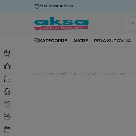
Status porudžbina
Plaćanje do 9 rata!
Pro
KATEGORIJE
AKCIJE
PRVA KUPOVINA
AKSA
Proizvodi
Obuća
Obuća za odrasle apoteka