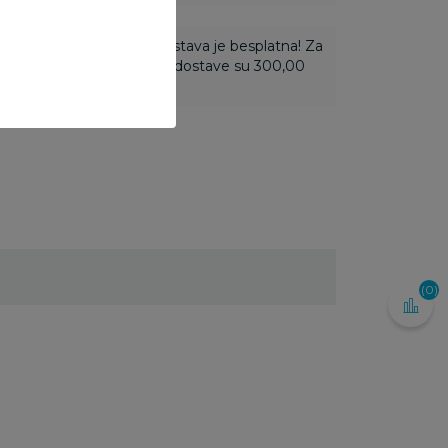
ti 3.500,00 rsd i više dostava je besplatna! Za
 do 3.499,99 rsd troškovi dostave su 300,00
(0)