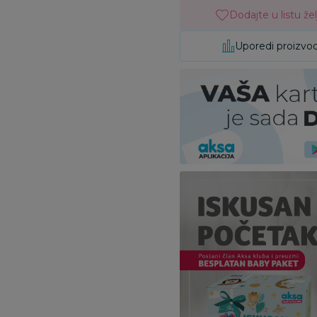
Dodajte u listu žel
Uporedi proizvo