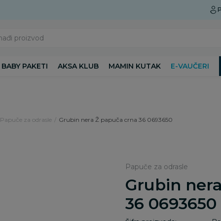
Preuzmite Aksa aplikaciju
P
nađi proizvod
BABY PAKETI
AKSA KLUB
MAMIN KUTAK
E-VAUČERI
Papuče za odrasle
Grubin nera Ž papuča crna 36 0693650
Papuče za odrasle
Grubin ner
36 0693650