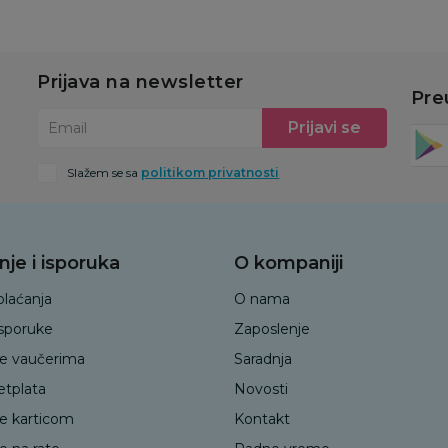
Prijava na newsletter
Pre
Prijavi se
Email
Slažem se sa
politikom privatnosti
nje i isporuka
O kompaniji
plaćanja
O nama
isporuke
Zaposlenje
je vaučerima
Saradnja
etplata
Novosti
je karticom
Kontakt