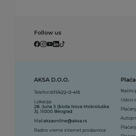
Follow us
AKSA D.O.O.
Plaća
Načini 
Telefon:
011/422-0-415
Uslovi 
Lokacija:
28. Juna 3 (bivša Nova Mokroluška
Plaćan
3), 11000 Beograd
Autopr
Mail:
aksaonline@aksa.rs
Plaćan
Radno vreme internet prodavnice