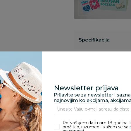
Specifikacija
Opis
Newsletter prijava
Pronađite u prodavnic
Prijavite se za newsletter i sazn
najnovijim kolekcijama, akcijam
Kupovina bez rizika:
odustajanje od kupov
Potvrđujem da imam 18 godina ili
proizvoda.
pročitao, razumeo i slažem se sa