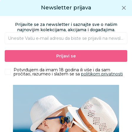
Preuzmite Aksa aplikaciju
Newsletter prijava
Google play
Aksa APP
0
0
Preuzmite besplatno Aksa Aplikaciju
App store
Prijavite se za newsletter i saznajte sve o našim
Pronađi proizvod
najnovijim kolekcijama, akcijama i događajima.
Unesite Vašu e‑mail adresu da biste se prijavili na newsletter.
AKSA
Proizvodi
Obuća
Obuća za odrasle apoteka
Prijavi se
Papuče za odrasle
Grubin merkur Ž papuča-platforma lumier 42 0733620
Potvrđujem da imam 18 godina ili više i da sam
pročitao, razumeo i slažem se sa
politikom privatnosti