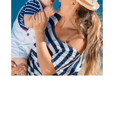
Papuče za odrasle
Grubin merkur Ž papuča-
platforma lumier 42 0733620
Šifra proizvoda:
A071774
Barkod:
0734204151144
Šifra modela:
A071774
veličina 42