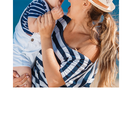
Papuče za odrasle
Grubin edith Ž papuča roze 37
0873550
Šifra proizvoda:
A073600
Barkod:
0873705441245
Šifra modela:
A073600
Visina popusta uz loyality karticu zavisi od nivoa
članstva u Aksa klubu.