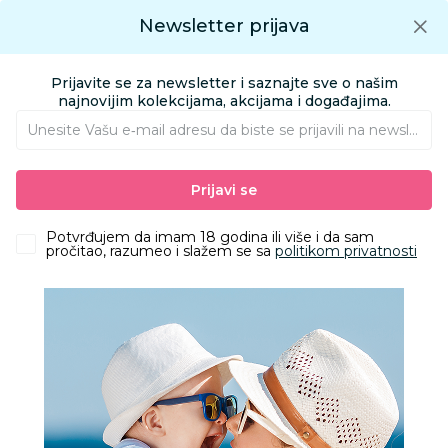
Preuzmite Aksa aplikaciju
Newsletter prijava
Google play
Aksa APP
0
0
Preuzmite besplatno Aksa Aplikaciju
App store
Prijavite se za newsletter i saznajte sve o našim
Pronađi proizvod
najnovijim kolekcijama, akcijama i događajima.
Unesite Vašu e‑mail adresu da biste se prijavili na newsletter.
AKSA
Proizvodi
Obuća
Obuća za odrasle apoteka
Prijavi se
Papuče za odrasle
Grubin edith Ž papuča roze 37 0873550
Potvrđujem da imam 18 godina ili više i da sam
pročitao, razumeo i slažem se sa
politikom privatnosti