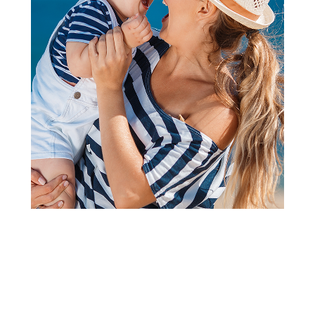
Papuče za odrasle
Grubin merkur Ž papuča-
platforma teget 38 0733600
Šifra proizvoda:
A080413
Barkod:
0733804070145
Šifra modela:
A080413
Visina popusta uz loyality karticu zavisi od nivoa