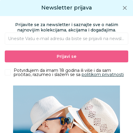
Preuzmite Aksa aplikaciju
Newsletter prijava
Google play
Aksa APP
0
0
Preuzmite besplatno Aksa Aplikaciju
App store
Prijavite se za newsletter i saznajte sve o našim
Pronađi proizvod
najnovijim kolekcijama, akcijama i događajima.
Unesite Vašu e‑mail adresu da biste se prijavili na newsletter.
AKSA
Proizvodi
Obuća
Obuća za odrasle apoteka
Prijavi se
Papuče za odrasle
Grubin merkur Ž papuča-platforma teget 38 0733600
Potvrđujem da imam 18 godina ili više i da sam
pročitao, razumeo i slažem se sa
politikom privatnosti