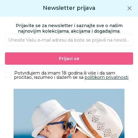
Preuzmite Aksa aplikaciju
Newsletter prijava
Google play
Aksa APP
0
0
Preuzmite besplatno Aksa Aplikaciju
App store
Prijavite se za newsletter i saznajte sve o našim
Pronađi proizvod
najnovijim kolekcijama, akcijama i događajima.
Unesite Vašu e‑mail adresu da biste se prijavili na newsletter.
AKSA
Proizvodi
Obuća
Obuća za odrasle apoteka
Prijavi se
Papuče za odrasle
Grubin jordan Ž papuča-jorgan bela 40 0813640
Potvrđujem da imam 18 godina ili više i da sam
pročitao, razumeo i slažem se sa
politikom privatnosti