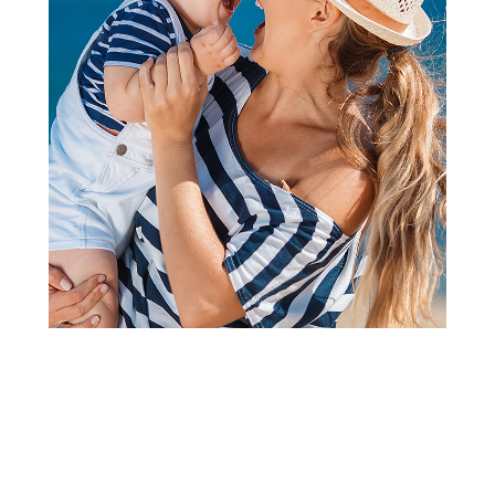
Papuče za odrasle
Grubin jordan Ž papuča-
jorgan bela 40 0813640
Šifra proizvoda:
A080438
Barkod:
0814004032147
Šifra modela:
A080438
Visina popusta uz loyality karticu zavisi od nivoa