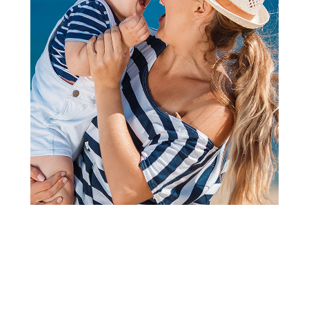
Papuče za odrasle
Grubin porto Ž pap vuna-
platforma drap 42 3543690
Šifra proizvoda:
A087548
Barkod:
3544208223146
Šifra modela:
A087548
Visina popusta uz loyality karticu zavisi od nivoa