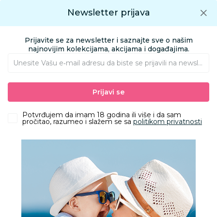
Preuzmite Aksa aplikaciju
Newsletter prijava
Google play
Aksa APP
0
0
Preuzmite besplatno Aksa Aplikaciju
App store
Prijavite se za newsletter i saznajte sve o našim
Pronađi proizvod
najnovijim kolekcijama, akcijama i događajima.
Unesite Vašu e‑mail adresu da biste se prijavili na newsletter.
AKSA
Proizvodi
Obuća
Obuća za odrasle apoteka
Prijavi se
Papuče za odrasle
Grubin porto Ž pap vuna-platforma drap 42 3543690
Potvrđujem da imam 18 godina ili više i da sam
pročitao, razumeo i slažem se sa
politikom privatnosti