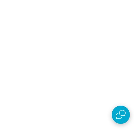
AKSA D.O.O.
Plaćanje i isporuka
O kompaniji
Online prodaja
Nastojimo da budemo što precizniji u opisu proizvoda, prikazu slika i samih cena,