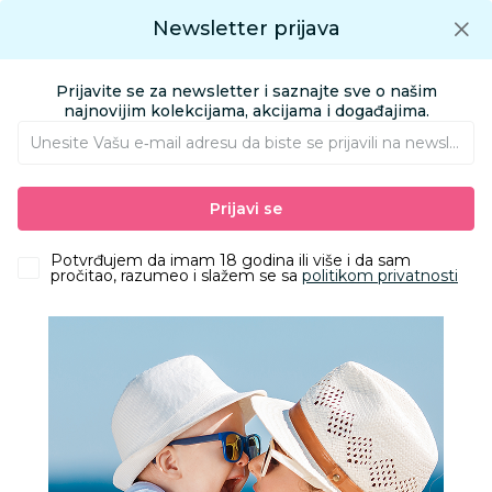
Preuzmite Aksa aplikaciju
Newsletter prijava
Google play
Aksa APP
0
0
Preuzmite besplatno Aksa Aplikaciju
App store
Prijavite se za newsletter i saznajte sve o našim
Pronađi proizvod
najnovijim kolekcijama, akcijama i događajima.
Unesite Vašu e‑mail adresu da biste se prijavili na newsletter.
AKSA
Proizvodi
Obuća
Papuče
Prijavi se
Lillo&Pippo gumene papuče, unisex
Potvrđujem da imam 18 godina ili više i da sam
pročitao, razumeo i slažem se sa
politikom privatnosti
40
%