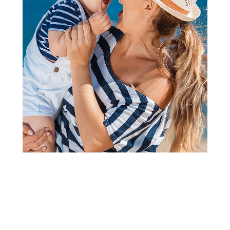
2
3
1
Papuče
Lillo&Pippo gumene papuče,
unisex
Šifra proizvoda:
A094915
Visina popusta uz loyality karticu zavisi od nivoa
članstva u Aksa klubu.
Ponuda važi od 03.08.2026. do 02.09.2026.