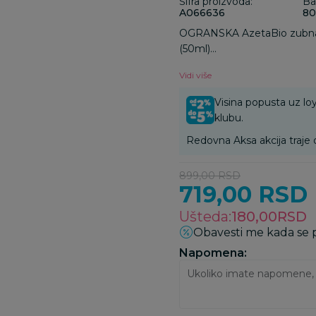
Šifra proizvoda:
Ba
A066636
80
OGRANSKA AzetaBio zubna p
(50ml)
Posebno su dečji zubi podlož
Vidi više
Pored toga, karijes mlečnih z
Visina popusta uz loy
klubu.
Redovna Aksa akcija traje 
899,00
RSD
719,00
RSD
Ušteda:
180,00
RSD
Obavesti me kada se
Napomena: