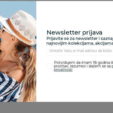
Kupovina bez rizika:
odustajanje od kupov
proizvoda.
Newsletter prijava
Za porudžbine vrednos
Prijavite se za newsletter i sazn
porudžbine vrednosti
najnovijim kolekcijama, akcijam
rsd.
Potvrđujem da imam 18 godina ili
pročitao, razumeo i slažem se sa
privatnosti
zvoda
ivanje je omogućeno samo korisnicima koji su kupili proizvod.