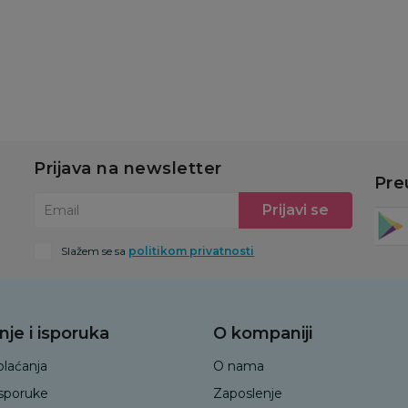
u
Dodaj u korpu
Dodaj u korpu
Prijava na newsletter
Pre
Prijavi se
Email
Slažem se sa
politikom privatnosti
nje i isporuka
O kompaniji
plaćanja
O nama
isporuke
Zaposlenje