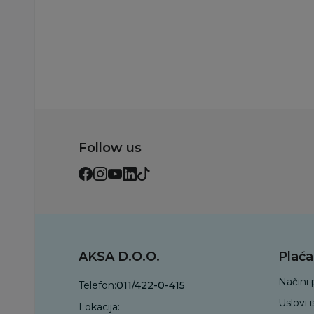
Dodaj u korp
Follow us
AKSA D.O.O.
Plaća
Načini 
Telefon:
011/422-0-415
Uslovi 
Lokacija: