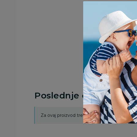
Poslednje ocene proi
Za ovaj proizvod trenutno nema ocena. Ocenj