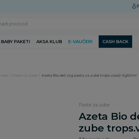
Preuzmite Aksa aplikaciju
P
nađi proizvod
BABY PAKETI
AKSA KLUB
E-VAUČERI
CASH BACK
 zube
Paste za zube
Azeta Bio deč.org.pasta za zube trops.voce2-9g50ml
Paste za zube
Azeta Bio d
zube trops