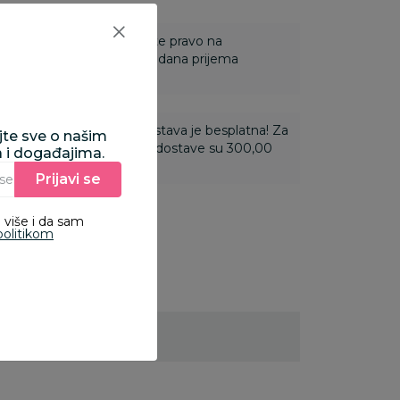
 Za online porudžbine imate pravo na
ine u roku od 14 dana od dana prijema
ti 3.500,00 rsd i više dostava je besplatna! Za
ajte sve o našim
 do 3.499,99 rsd troškovi dostave su 300,00
a i događajima.
Prijavi se
Unesite Vašu e‑mail adresu da biste se prijavili na newsletter.
 više i da sam
politikom