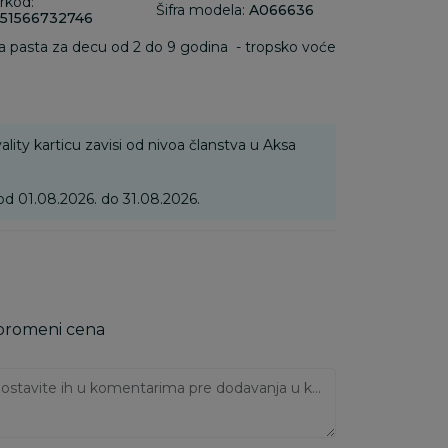
rkod:
Šifra modela:
A066636
51566732746
asta za decu od 2 do 9 godina - tropsko voće
na kvarenju jer gleđ nije jaka kao kod odraslih.
uba koji su slabi ima direktan uticaj na trajanje.
ality karticu zavisi od nivoa članstva u Aksa
od 01.08.2026. do 31.08.2026.
 promeni cena
Ukoliko imate napomene, ostavite ih u komentarima pre dodavanja u korpu: