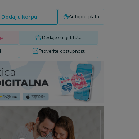
Dodaj u korpu
Autopretplata
ja
Dodajte u gift listu
d
Proverite dostupnost