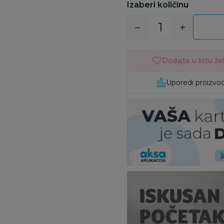
Izaberi količinu
Dodajte u listu žel
Uporedi proizvo