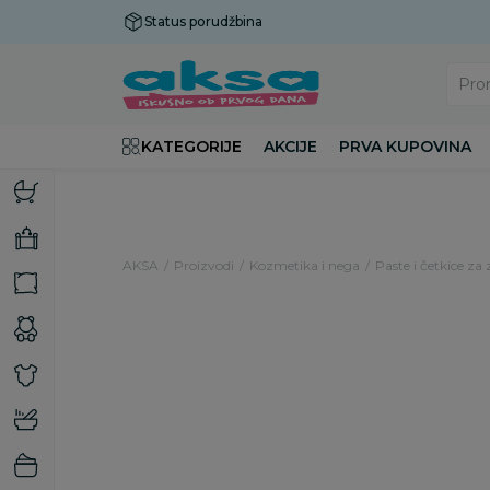
Status porudžbina
Plaćanje do 9 rata!
Pro
KATEGORIJE
AKCIJE
PRVA KUPOVINA
AKSA
Proizvodi
Kozmetika i nega
Paste i četkice za
20
%