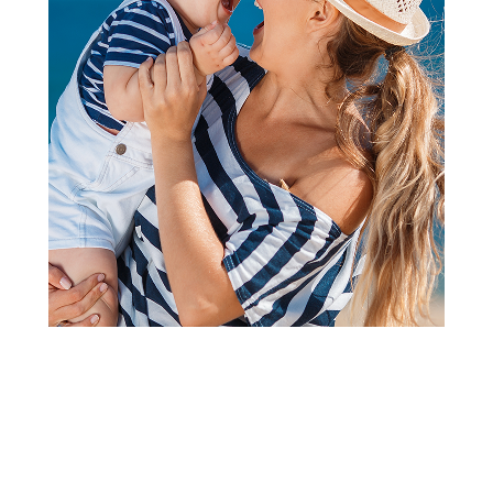
2
3
4
1
Paste za zube
Chicco pasta za zube jabuka i
banana 6-24m ,50ml
Šifra proizvoda:
A082713
Barkod:
8058664175567
Šifra modela:
A082713
Visina popusta uz loyality karticu zavisi od nivoa
članstva u Aksa klubu.