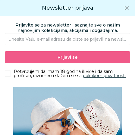
Preuzmite Aksa aplikaciju
Newsletter prijava
Google play
Aksa APP
0
0
Preuzmite besplatno Aksa Aplikaciju
App store
Prijavite se za newsletter i saznajte sve o našim
Pronađi proizvod
najnovijim kolekcijama, akcijama i događajima.
Unesite Vašu e‑mail adresu da biste se prijavili na newsletter.
AKSA
Proizvodi
Kozmetika i nega
Paste i četkice za zube
Prijavi se
Paste za zube
Chicco pasta za zube jabuka i banana 6-24m ,50ml
Potvrđujem da imam 18 godina ili više i da sam
pročitao, razumeo i slažem se sa
politikom privatnosti