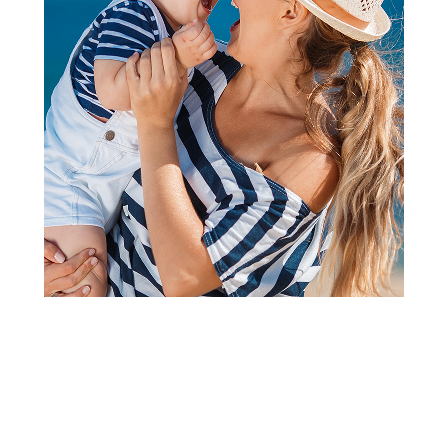
Dečije patike - patike za decu
Leomil patike Minnie Mouse,
devojčice
Šifra proizvoda:
A093011
Visina popusta uz loyality karticu zavisi od nivoa
članstva u Aksa klubu.