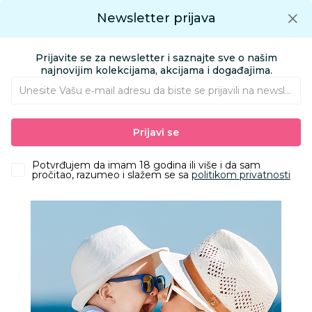
Preuzmite Aksa aplikaciju
Newsletter prijava
Google play
Aksa APP
0
0
Preuzmite besplatno Aksa Aplikaciju
App store
Prijavite se za newsletter i saznajte sve o našim
Pronađi proizvod
najnovijim kolekcijama, akcijama i događajima.
Unesite Vašu e‑mail adresu da biste se prijavili na newsletter.
AKSA
Proizvodi
Obuća
Dečije patike - patike za decu
Prijavi se
Leomil patike Minnie Mouse, devojčice
Potvrđujem da imam 18 godina ili više i da sam
pročitao, razumeo i slažem se sa
politikom privatnosti