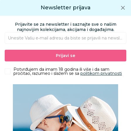
Preuzmite Aksa aplikaciju
Newsletter prijava
Google play
Aksa APP
0
0
Preuzmite besplatno Aksa Aplikaciju
App store
Prijavite se za newsletter i saznajte sve o našim
Pronađi proizvod
najnovijim kolekcijama, akcijama i događajima.
Unesite Vašu e‑mail adresu da biste se prijavili na newsletter.
AKSA
Proizvodi
Obuća
Patofne
Gezer patofne, devojčice
Prijavi se
Potvrđujem da imam 18 godina ili više i da sam
50
%
pročitao, razumeo i slažem se sa
politikom privatnosti