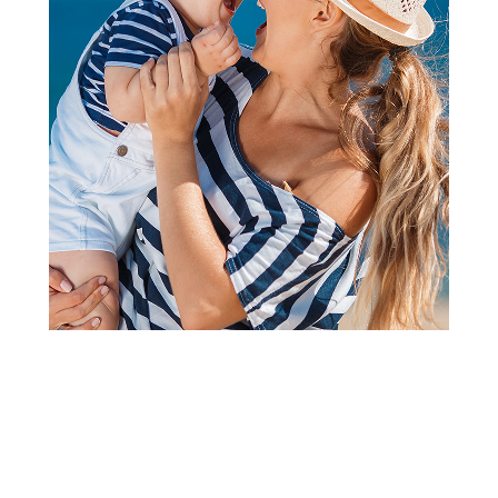
Patofne
Gezer patofne, devojčice
Šifra proizvoda:
A074973
Visina popusta uz loyality karticu zavisi od nivoa
članstva u Aksa klubu.
Akcija traje od 03.11..2025. do 21.09.2030. ili do isteka
zaliha.