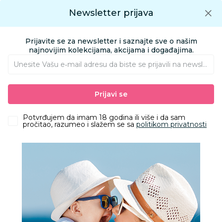
Preuzmite Aksa aplikaciju
Newsletter prijava
Google play
Aksa APP
0
0
Preuzmite besplatno Aksa Aplikaciju
App store
Prijavite se za newsletter i saznajte sve o našim
Pronađi proizvod
najnovijim kolekcijama, akcijama i događajima.
Unesite Vašu e‑mail adresu da biste se prijavili na newsletter.
AKSA
Proizvodi
Obuća
Patofne
Lillo&Pippo patofne, dečaci
Prijavi se
Potvrđujem da imam 18 godina ili više i da sam
50
%
pročitao, razumeo i slažem se sa
politikom privatnosti