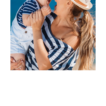
2
3
4
1
Patofne
Lillo&Pippo patofne, dečaci
(1
recenzija
)
Šifra proizvoda:
A077504
Visina popusta uz loyality karticu zavisi od nivoa
članstva u Aksa klubu.
Akcija važi od 16.04.2026. do isteka zaliha.