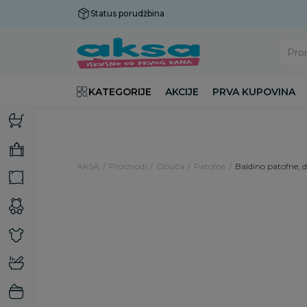
Status porudžbina
Plaćanje do 9 rata!
Pro
KATEGORIJE
AKCIJE
PRVA KUPOVINA
AKSA
Proizvodi
Obuća
Patofne
Baldino patofne, d