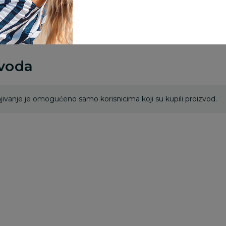
rsd.
zvoda
ivanje je omogućeno samo korisnicima koji su kupili proizvod.