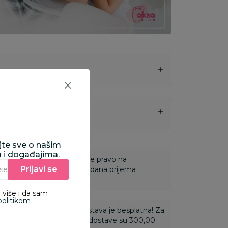
i
ajte sve o našim
a i događajima.
 Za online porudžbine imate pravo na
Prijavi se
Unesite Vašu e‑mail adresu da biste se prijavili na newsletter.
ine u roku od 14 dana od dana prijema
 više i da sam
politikom
ti 3.500,00 rsd i više dostava je besplatna! Za
 do 3.499,99 rsd troškovi dostave su 300,00