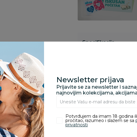
Specifikacija
Pronađite u prodavnic
Newsletter prijava
Prijavite se za newsletter i sazn
najnovijim kolekcijama, akcijam
Kupovina bez rizika:
odustajanje od kupov
proizvoda.
Potvrđujem da imam 18 godina ili
pročitao, razumeo i slažem se sa
privatnosti
Za porudžbine vrednos
porudžbine vrednosti