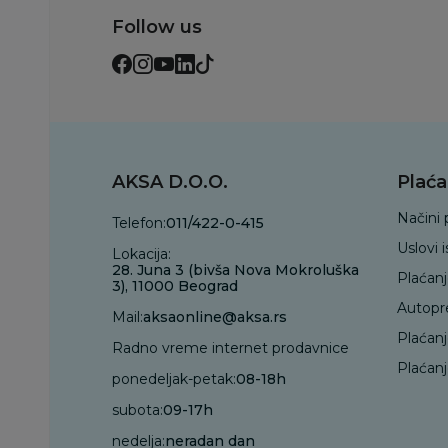
Follow us
AKSA D.O.O.
Plaća
Načini 
Telefon:
011/422-0-415
Uslovi 
Lokacija:
28. Juna 3 (bivša Nova Mokroluška
Plaćan
3), 11000 Beograd
Autopr
Mail:
aksaonline@aksa.rs
Plaćan
Radno vreme internet prodavnice
Plaćanj
ponedeljak-petak:
08-18h
subota:
09-17h
nedelja:
neradan dan