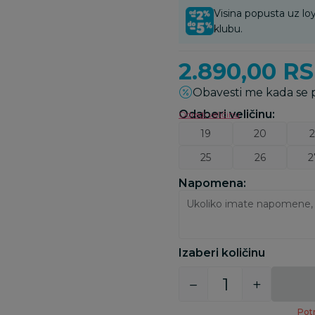
Visina popusta uz loy
klubu.
2.890,00
R
Obavesti me kada se
Odaberi veličinu
:
Odredi veličinu
19
20
2
25
26
2
Napomena:
Izaberi količinu
Potr