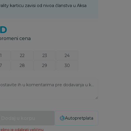
ality karticu zavisi od nivoa članstva u Aksa
SD
 promeni cena
1
22
23
24
7
28
29
30
Ukoliko imate napomene, ostavite ih u komentarima pre dodavanja u korpu:
Dodaj u korpu
Autopretplata
ebno je odabrati veličinu