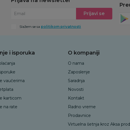
Prijava na newsletter
Pre
Prijavi se
Email
Slažem se sa
politikom privatnosti
nje i isporuka
O kompaniji
plaćanja
O nama
isporuke
Zaposlenje
je vaučerima
Saradnja
etplata
Novosti
je karticom
Kontakt
e na rate
Radno vreme
Prodavnice
Virtuelna šetnja kroz Aksa pro