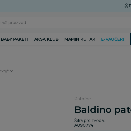
Preuzmite Aksa aplikaciju
P
nađi proizvod
BABY PAKETI
AKSA KLUB
MAMIN KUTAK
E-VAUČERI
evojčice
Patofne
Baldino pat
Šifra proizvoda:
A090774