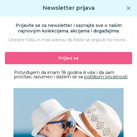
Preuzmite Aksa aplikaciju
Newsletter prijava
Google play
Aksa APP
0
0
Preuzmite besplatno Aksa Aplikaciju
App store
Prijavite se za newsletter i saznajte sve o našim
Pronađi proizvod
najnovijim kolekcijama, akcijama i događajima.
Unesite Vašu e‑mail adresu da biste se prijavili na newsletter.
AKSA
Proizvodi
Kozmetika i nega
Pelene i maramice
Prijavi se
Pelene za bebe
Pampers pants pelene GP 7 15kg+ 44kom
Potvrđujem da imam 18 godina ili više i da sam
pročitao, razumeo i slažem se sa
politikom privatnosti