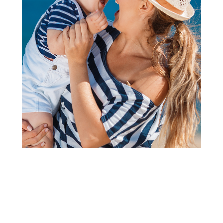
Pelene za bebe
Pampers pants pelene GP 7
15kg+ 44kom
Šifra proizvoda:
A106239
Barkod:
8006530320481
Šifra modela:
A106239
Loyalty ponuda važi od 01.08.2026. do 31.08.2026. samo
za članove Aksa kluba.