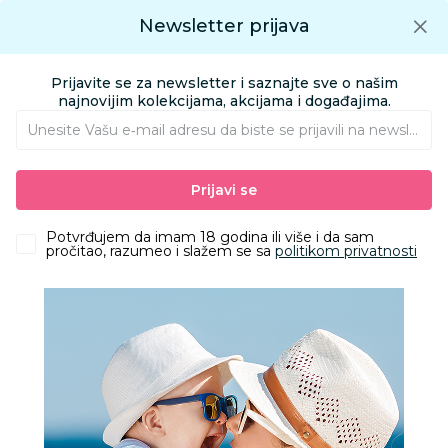
Preuzmite Aksa aplikaciju
Newsletter prijava
Google play
Aksa APP
0
0
Preuzmite besplatno Aksa Aplikaciju
App store
Prijavite se za newsletter i saznajte sve o našim
Pronađi proizvod
najnovijim kolekcijama, akcijama i događajima.
Unesite Vašu e‑mail adresu da biste se prijavili na newsletter.
AKSA
Proizvodi
Kozmetika i nega
Pelene i maramice
Prijavi se
Pelene za bebe
Give Give OZ pelena, unisex
Potvrđujem da imam 18 godina ili više i da sam
pročitao, razumeo i slažem se sa
politikom privatnosti