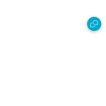
Preuzmi aplikaciju
AKSA D.O.O.
Plaćanje i isporuka
O kompaniji
Online prodaja