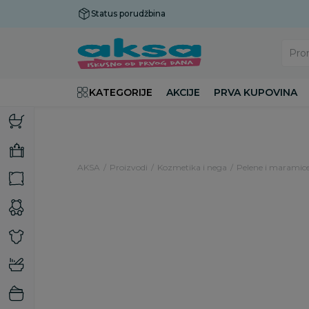
Status porudžbina
Plaćanje do 9 rata!
Pro
KATEGORIJE
AKCIJE
PRVA KUPOVINA
AKSA
Proizvodi
Kozmetika i nega
Pelene i maramic
25
%