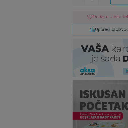
Dodajte u listu žel
Uporedi proizvo