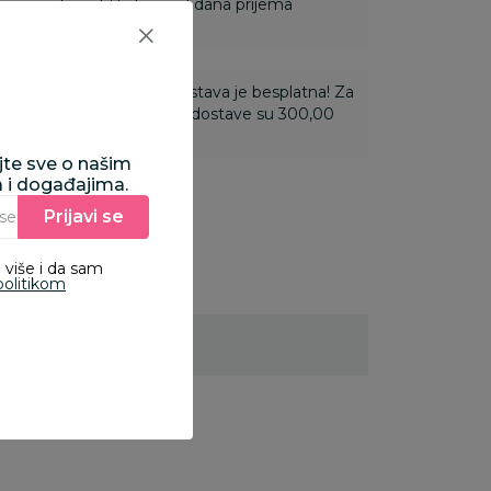
ine u roku od 14 dana od dana prijema
ti 3.500,00 rsd i više dostava je besplatna! Za
 do 3.499,99 rsd troškovi dostave su 300,00
ajte sve o našim
a i događajima.
Prijavi se
Unesite Vašu e‑mail adresu da biste se prijavili na newsletter.
 više i da sam
politikom