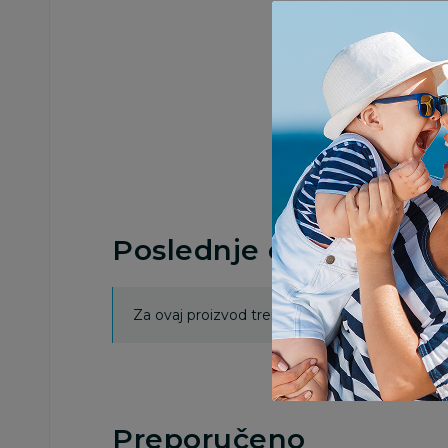
Poslednje ocene proi
Za ovaj proizvod trenutno nema ocena. Ocenj
Preporučeno