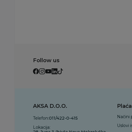
Dodaj u korp
Follow us
AKSA D.O.O.
Plaća
Načini 
Telefon:
011/422-0-415
Uslovi 
Lokacija:
28. Juna 3 (bivša Nova Mokroluška