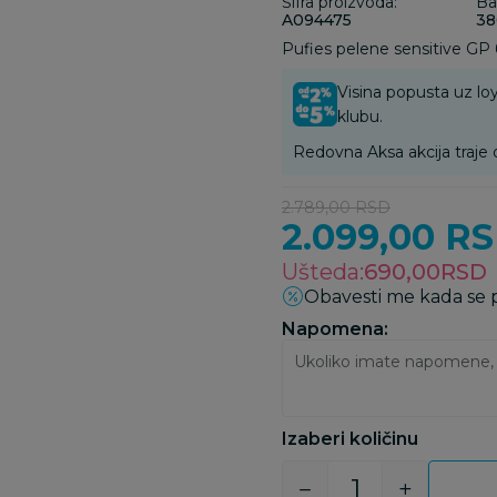
Šifra proizvoda:
Ba
A094475
38
Pufies pelene sensitive GP 
Visina popusta uz loy
klubu.
Redovna Aksa akcija traje 
2.789,00
RSD
2.099,00
RS
Ušteda:
690,00
RSD
Obavesti me kada se
Napomena:
Izaberi količinu