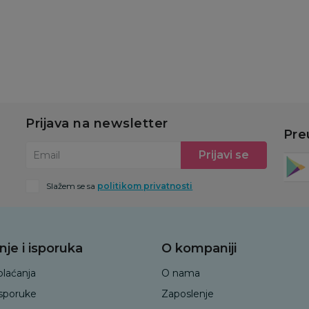
u
Dodaj u korpu
Dodaj u korpu
Prijava na newsletter
Pre
Prijavi se
Email
Slažem se sa
politikom privatnosti
nje i isporuka
O kompaniji
plaćanja
O nama
isporuke
Zaposlenje