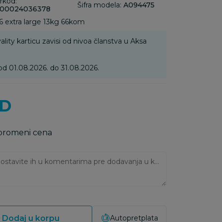
rkod:
Šifra modela:
A094475
00024036378
6 extra large 13kg 66kom
ality karticu zavisi od nivoa članstva u Aksa
od 01.08.2026. do 31.08.2026.
D
 promeni cena
Ukoliko imate napomene, ostavite ih u komentarima pre dodavanja u korpu:
Dodaj u korpu
Autopretplata