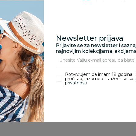
odustajanje od kupov
proizvoda.
Za porudžbine vrednos
porudžbine vrednosti
Newsletter prijava
rsd.
Prijavite se za newsletter i sazn
najnovijim kolekcijama, akcijam
zvoda
Potvrđujem da imam 18 godina ili
pročitao, razumeo i slažem se sa
privatnosti
ivanje je omogućeno samo korisnicima koji su kupili proizvod.