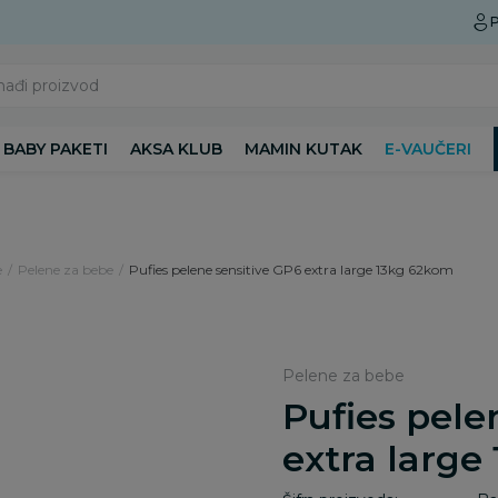
Preuzmite Aksa aplikaciju
P
nađi proizvod
BABY PAKETI
AKSA KLUB
MAMIN KUTAK
E-VAUČERI
e
Pelene za bebe
Pufies pelene sensitive GP6 extra large 13kg 62kom
Pelene za bebe
Pufies pele
extra large