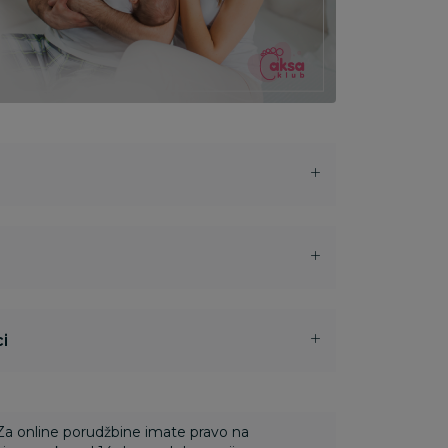
i
 Za online porudžbine imate pravo na