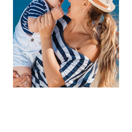
Pelene za bebe
To To pelene 4 maxi 9-14kg,
31kom
(1
recenzija
)
Šifra proizvoda:
A097022
Barkod:
3838985904856
Šifra modela:
A097022
Tosama to.to pelene 4 maxi 9-14kg, 31kom