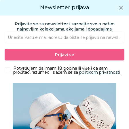
Preuzmite Aksa aplikaciju
Newsletter prijava
Google play
Aksa APP
0
0
Preuzmite besplatno Aksa Aplikaciju
App store
Prijavite se za newsletter i saznajte sve o našim
Pronađi proizvod
najnovijim kolekcijama, akcijama i događajima.
Unesite Vašu e‑mail adresu da biste se prijavili na newsletter.
AKSA
Proizvodi
Kozmetika i nega
Pelene i maramice
Prijavi se
Pelene za bebe
To To pelene 4 maxi 9-14kg, 31kom
Potvrđujem da imam 18 godina ili više i da sam
pročitao, razumeo i slažem se sa
politikom privatnosti
25
%