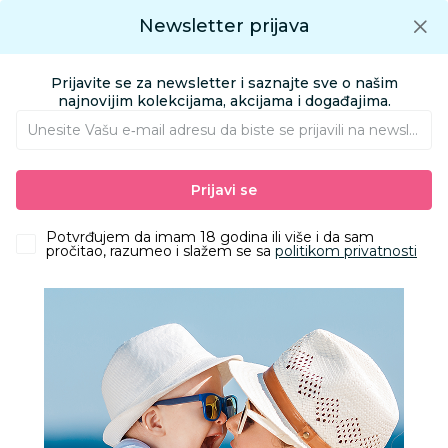
Preuzmite Aksa aplikaciju
Newsletter prijava
Google play
Aksa APP
0
0
Preuzmite besplatno Aksa Aplikaciju
App store
Prijavite se za newsletter i saznajte sve o našim
Pronađi proizvod
najnovijim kolekcijama, akcijama i događajima.
Unesite Vašu e‑mail adresu da biste se prijavili na newsletter.
AKSA
Proizvodi
Kozmetika i nega
Oprema za kupanje
Prijavi se
Peškiri i setovi za kupanje
Stefan peškir sa kapuljačom od muslina, mašna
Potvrđujem da imam 18 godina ili više i da sam
pročitao, razumeo i slažem se sa
politikom privatnosti
15
%