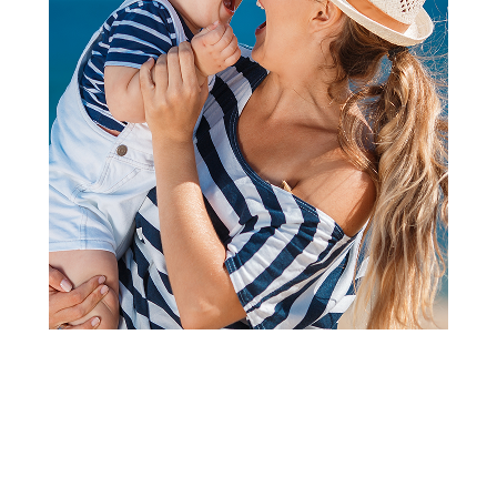
Peškiri i setovi za kupanje
Stefan peškir sa kapuljačom
od muslina, mašna
Šifra proizvoda:
A105950
Barkod:
8600528082704
Šifra modela:
A105950
Redovna Aksa akcija traje od 01.08.2026. do 31.08.2026.