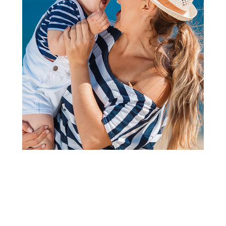
2
3
4
1
Peškiri i setovi za kupanje
Quut peškir za plažu Road,
180x180 cm
Šifra proizvoda:
A106192
Barkod:
5425031174189
Šifra modela:
A106192
4.700,00
RSD