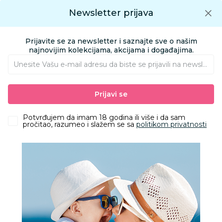
Preuzmite Aksa aplikaciju
Newsletter prijava
Google play
Aksa APP
0
0
Preuzmite besplatno Aksa Aplikaciju
App store
Prijavite se za newsletter i saznajte sve o našim
Pronađi proizvod
najnovijim kolekcijama, akcijama i događajima.
Unesite Vašu e‑mail adresu da biste se prijavili na newsletter.
AKSA
Proizvodi
Kozmetika i nega
Oprema za kupanje
Prijavi se
Peškiri i setovi za kupanje
Quut peškir za plažu Road, 180x180 cm
Potvrđujem da imam 18 godina ili više i da sam
pročitao, razumeo i slažem se sa
politikom privatnosti