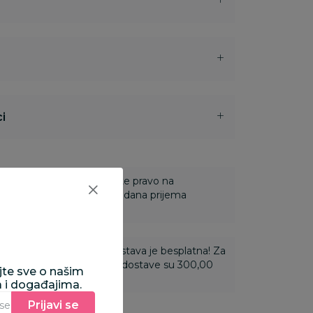
i
 Za online porudžbine imate pravo na
ine u roku od 14 dana od dana prijema
ti 3.500,00 rsd i više dostava je besplatna! Za
 do 3.499,99 rsd troškovi dostave su 300,00
ajte sve o našim
a i događajima.
Prijavi se
Unesite Vašu e‑mail adresu da biste se prijavili na newsletter.