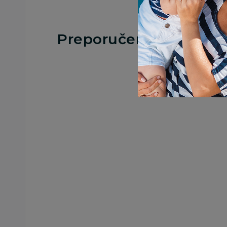
Preporučeno
Peškiri i setovi za kupanje
Peškiri i setovi za kupan
Swim Essentials
Swim Essentials
peškir za plažu srce,
peškir za plažu cvet
135x65 cm
135x65 cm
2.299,00
RSD
2.299,00
RSD