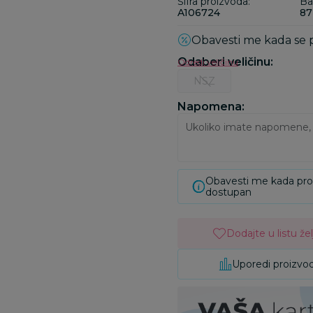
Šifra proizvoda:
Ba
A106724
87
Obavesti me kada se
Odaberi veličinu
:
Odredi veličinu
NSZ
Napomena:
Obavesti me kada pr
dostupan
Dodajte u listu žel
Uporedi proizvo