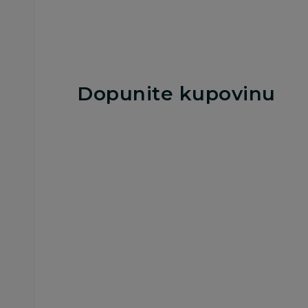
Dodaj u korpu
Dodaj u korp
Dopunite kupovinu
Maramice
Pampers baby vlaz
maramice Sensitive
6X80 kom
1.199,00
RSD
1.019,00
R