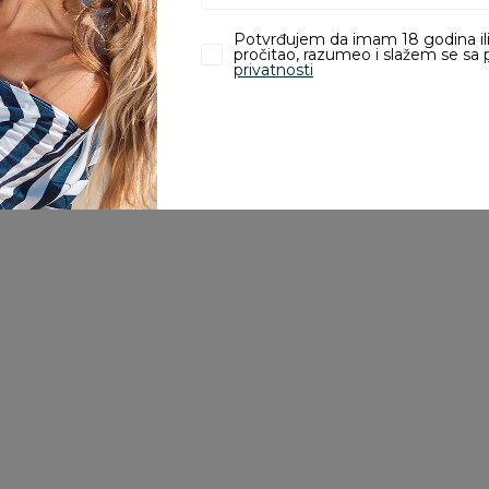
Potvrđujem da imam 18 godina ili
pročitao, razumeo i slažem se sa
privatnosti
35
%
je
Peškiri i setovi za kupanje
Peškiri i setovi za kupanje
Pe
Stefan peškir sa
Lillo&Pippo peškir za
B
,
kapuljačom od
plažu 150x100cm,
p
muslina, grančica
roze
1.790,00
RSD
1.290,00
RSD
9
1.990,00
RSD
Ušteda:
700,00
RSD