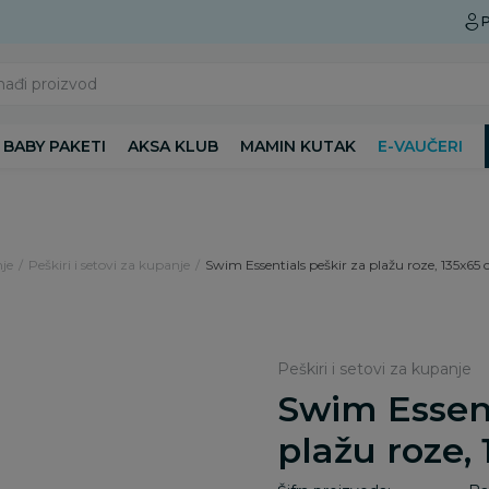
Preuzmite Aksa aplikaciju
P
nađi proizvod
BABY PAKETI
AKSA KLUB
MAMIN KUTAK
E-VAUČERI
je
Peškiri i setovi za kupanje
Swim Essentials peškir za plažu roze, 135x65
Peškiri i setovi za kupanje
Swim Essent
plažu roze,