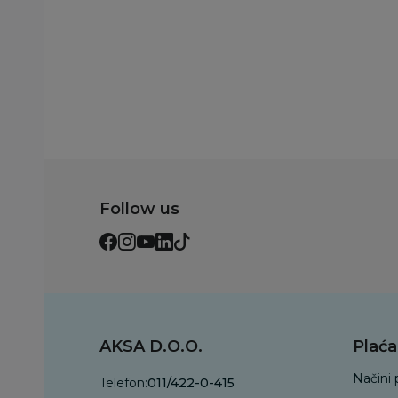
Dodaj u korp
Follow us
AKSA D.O.O.
Plaća
Načini 
Telefon:
011/422-0-415