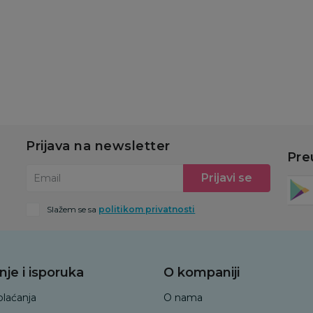
u
Dodaj u korpu
Dodaj u korpu
Prijava na newsletter
Pre
Prijavi se
Email
Slažem se sa
politikom privatnosti
nje i isporuka
O kompaniji
plaćanja
O nama