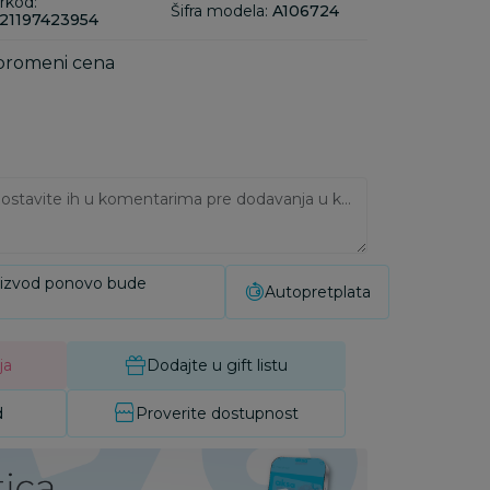
rkod:
Šifra modela:
A106724
21197423954
 promeni cena
Ukoliko imate napomene, ostavite ih u komentarima pre dodavanja u korpu:
oizvod ponovo bude
Autopretplata
ja
Dodajte u gift listu
d
Proverite dostupnost