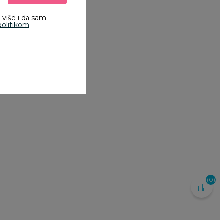
 više i da sam
politikom
škiri i setovi za kupanje
aby textil pončo za
lažu, devojčice
90,00
RSD
(0)