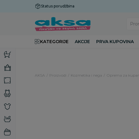
Status porudžbina
Plaćanje do 9 rata!
Pro
KATEGORIJE
AKCIJE
PRVA KUPOVINA
AKSA
Proizvodi
Kozmetika i nega
Oprema za kupan