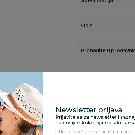
Specifikacija
Opis
Pronađite u prodavnic
Kupovina bez rizika:
odustajanje od kupov
proizvoda.
Newsletter prijava
Za porudžbine vrednos
porudžbine vrednosti
Prijavite se za newsletter i sazn
rsd.
najnovijim kolekcijama, akcijam