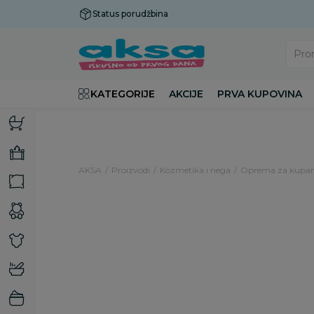
Status porudžbina
Plaćanje do 9 rata!
Pro
KATEGORIJE
AKCIJE
PRVA KUPOVINA
AKSA
Proizvodi
Kozmetika i nega
Oprema za kupan