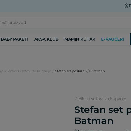
Preuzmite Aksa aplikaciju
P
nađi proizvod
BABY PAKETI
AKSA KLUB
MAMIN KUTAK
E-VAUČERI
je
Peškiri i setovi za kupanje
Stefan set peškira 2/1 Batman
Peškiri i setovi za kupanje
Stefan set p
Batman