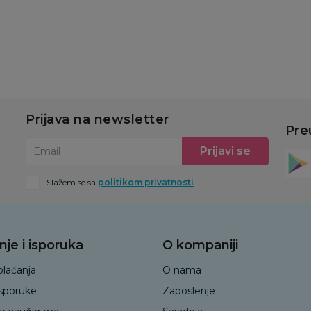
u
Dodaj u korpu
Dodaj u korpu
Prijava na newsletter
Pre
Prijavi se
Email
Slažem se sa
politikom privatnosti
nje i isporuka
O kompaniji
plaćanja
O nama
isporuke
Zaposlenje