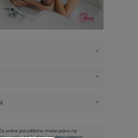
i
 Za online porudžbine imate pravo na
ine u roku od 14 dana od dana prijema