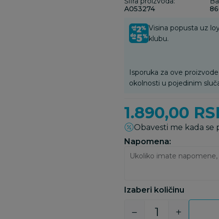
Šifra proizvoda:
Ba
A053274
86
Visina popusta uz loy
klubu.
Isporuka za ove proizvode
okolnosti u pojedinim sluč
1.890,00
RS
Obavesti me kada se
Napomena:
Izaberi količinu