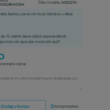
rkod:
Šifra modela:
A053274
00528043354
ality karticu zavisi od nivoa članstva u Aksa
 do 10 radnih dana.Usled nepredviđenih
ajevima rok isporuke može biti duži*.
D
 promeni cena
Ukoliko imate napomene, ostavite ih u komentarima pre dodavanja u korpu:
Dodaj u korpu
Autopretplata