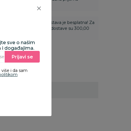
ti 3.500,00 rsd i više dostava je besplatna! Za
 do 3.499,99 rsd troškovi dostave su 300,00
ajte sve o našim
a i događajima.
Prijavi se
Unesite Vašu e‑mail adresu da biste se prijavili na newsletter.
 više i da sam
politikom