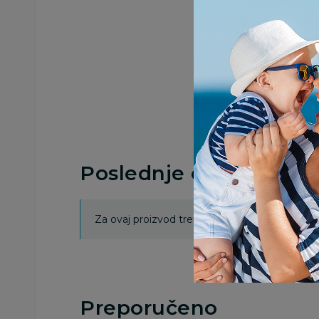
Poslednje ocene proi
Za ovaj proizvod trenutno nema ocena. Ocenj
Preporučeno