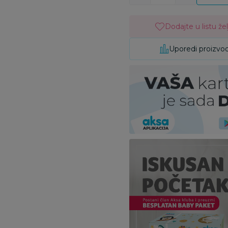
Dodajte u listu žel
Uporedi proizvo