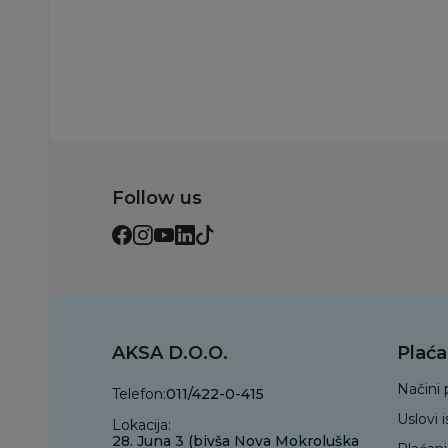
Dodaj u korp
Follow us
AKSA D.O.O.
Plaća
Načini 
Telefon:
011/422-0-415
Uslovi 
Lokacija:
28. Juna 3 (bivša Nova Mokroluška