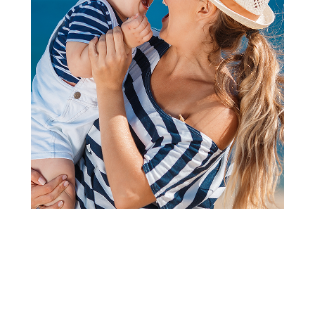
2
3
1
Peškiri i setovi za kupanje
Lillo&Pippo peškir sa
kapuljačom, 100x100cm
Šifra proizvoda:
A080486-ZELENA
Barkod:
8600334957128
Šifra modela:
A080486
Visina popusta uz loyality karticu zavisi od nivoa