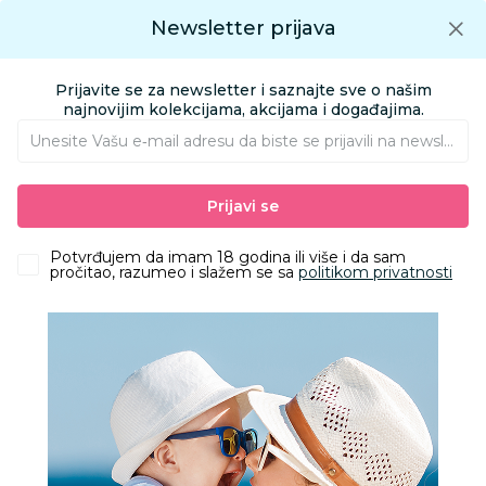
Preuzmite Aksa aplikaciju
Newsletter prijava
Google play
Aksa APP
0
0
Preuzmite besplatno Aksa Aplikaciju
App store
Prijavite se za newsletter i saznajte sve o našim
Pronađi proizvod
najnovijim kolekcijama, akcijama i događajima.
Unesite Vašu e‑mail adresu da biste se prijavili na newsletter.
AKSA
Proizvodi
Kozmetika i nega
Oprema za kupanje
Prijavi se
Peškiri i setovi za kupanje
Lillo&Pippo peškir sa kapuljačom, 100x100cm
Potvrđujem da imam 18 godina ili više i da sam
pročitao, razumeo i slažem se sa
politikom privatnosti