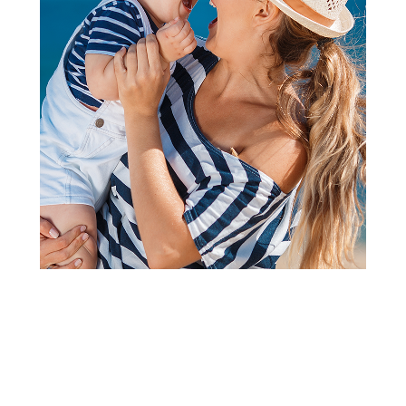
Peškiri i setovi za kupanje
Stefan peškir za plažu
90x180cm, Talas
Šifra proizvoda:
A094802
Barkod:
8600528073597
Šifra modela:
A094802
Visina popusta uz loyality karticu zavisi od nivoa
članstva u Aksa klubu.