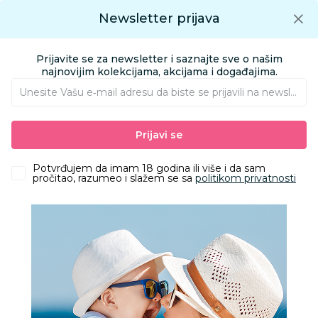
Preuzmite Aksa aplikaciju
Newsletter prijava
Google play
Aksa APP
0
0
Preuzmite besplatno Aksa Aplikaciju
App store
Prijavite se za newsletter i saznajte sve o našim
Pronađi proizvod
najnovijim kolekcijama, akcijama i događajima.
Unesite Vašu e‑mail adresu da biste se prijavili na newsletter.
AKSA
Proizvodi
Kozmetika i nega
Oprema za kupanje
Prijavi se
Peškiri i setovi za kupanje
Stefan peškir za plažu 90x180cm, Talas
Potvrđujem da imam 18 godina ili više i da sam
pročitao, razumeo i slažem se sa
politikom privatnosti