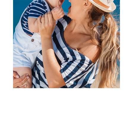
Pidžame za decu, spavaćice i bade mantili
Liewood pidžama jednodelna
Birk, Cherries/AppleB
Šifra proizvoda:
A080760
Visina popusta uz loyality karticu zavisi od nivoa
članstva u Aksa klubu.