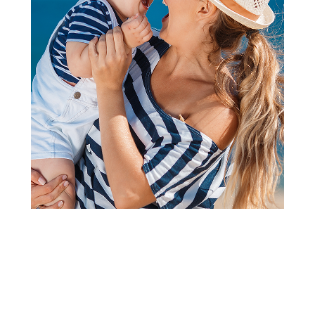
Plišane igračke
Disney plis angel 25 cm
Šifra proizvoda:
A084391
Barkod:
3858893907169
Šifra modela:
A084391
Visina popusta uz loyality karticu zavisi od nivoa
članstva u Aksa klubu.