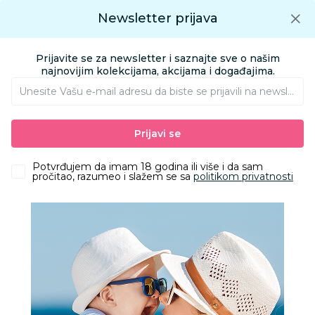
Preuzmite Aksa aplikaciju
Newsletter prijava
Google play
Aksa APP
0
0
Preuzmite besplatno Aksa Aplikaciju
App store
Prijavite se za newsletter i saznajte sve o našim
Pronađi proizvod
najnovijim kolekcijama, akcijama i događajima.
Unesite Vašu e‑mail adresu da biste se prijavili na newsletter.
AKSA
Proizvodi
Igračke i knjižara
Igračke za decu - Dečije igračke
Prijavi se
Plišane igračke
Disney plis angel 25 cm
Potvrđujem da imam 18 godina ili više i da sam
pročitao, razumeo i slažem se sa
politikom privatnosti