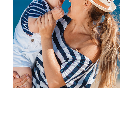
2
1
Plišane igračke
Šarenorogići kittycorn
surprise
Šifra proizvoda:
A090022
Barkod:
4894680033542
Šifra modela:
A090022
Visina popusta uz loyality karticu zavisi od nivoa
članstva u Aksa klubu.