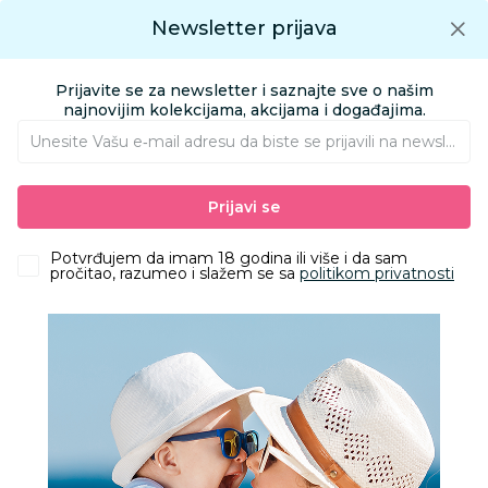
Preuzmite Aksa aplikaciju
Newsletter prijava
Google play
Aksa APP
0
0
Preuzmite besplatno Aksa Aplikaciju
App store
Prijavite se za newsletter i saznajte sve o našim
Pronađi proizvod
najnovijim kolekcijama, akcijama i događajima.
Unesite Vašu e‑mail adresu da biste se prijavili na newsletter.
AKSA
Proizvodi
Igračke i knjižara
Igračke za decu - Dečije igračke
Prijavi se
Plišane igračke
Šarenorogići kittycorn surprise
Potvrđujem da imam 18 godina ili više i da sam
pročitao, razumeo i slažem se sa
politikom privatnosti