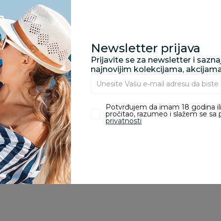
zvoda
Newsletter prijava
Prijavite se za newsletter i sazn
ivanje je omogućeno samo korisnicima koji su kupili proizvod.
najnovijim kolekcijama, akcijam
Potvrđujem da imam 18 godina ili
pročitao, razumeo i slažem se sa
privatnosti