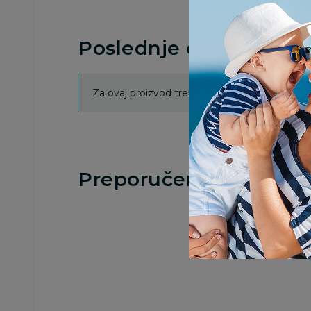
Poslednje ocene proi
Za ovaj proizvod trenutno nema ocena. Ocenj
Preporučeno
30
%
Besplatna
Besplatna
dostava
dostava