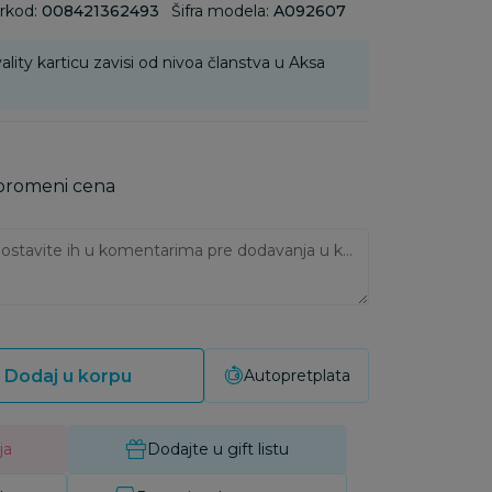
rkod:
008421362493
Šifra modela:
A092607
ality karticu zavisi od nivoa članstva u Aksa
 promeni cena
Ukoliko imate napomene, ostavite ih u komentarima pre dodavanja u korpu:
Dodaj u korpu
Autopretplata
ja
Dodajte u gift listu