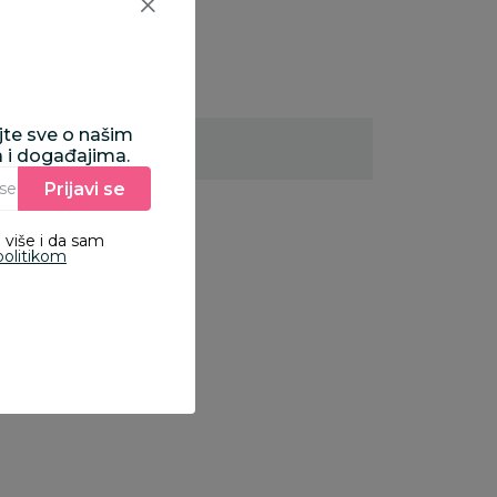
ajte sve o našim
a i događajima.
Prijavi se
Unesite Vašu e‑mail adresu da biste se prijavili na newsletter.
 više i da sam
politikom