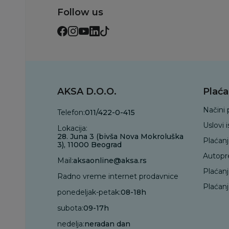
Follow us
AKSA D.O.O.
Plaća
Načini 
Telefon:
011/422-0-415
Uslovi 
Lokacija:
28. Juna 3 (bivša Nova Mokroluška
Plaćan
3), 11000 Beograd
Autopr
Mail:
aksaonline@aksa.rs
Plaćan
Radno vreme internet prodavnice
Plaćanj
ponedeljak-petak:
08-18h
subota:
09-17h
nedelja:
neradan dan