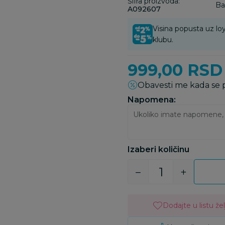
Šifra proizvoda:
Ba
A092607
Visina popusta uz loy
klubu.
999,00
RSD
Obavesti me kada se
Napomena:
Izaberi količinu
Dodajte u listu žel