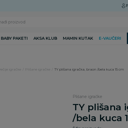
Preuzmite Aksa aplikaciju
P
nađi proizvod
BABY PAKETI
AKSA KLUB
MAMIN KUTAK
E-VAUČERI
Dečije igračke
Plišane igračke
TY plišana igračka, braon /bela kuca 15 cm
Plišane igračke
TY plišana 
/bela kuca 