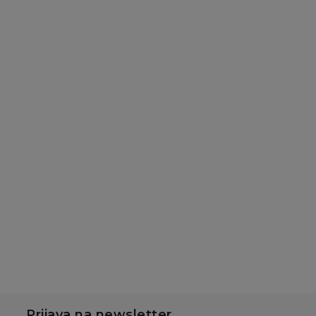
Baterije
Baterije
Duracell Basic AAA 6
Duracell Basic AA 6
kom
kom
689,00
RSD
689,00
RSD
Dodaj u korpu
Dodaj u korpu
Prijava na newsletter