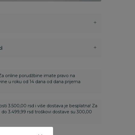
i
 Za online porudžbine imate pravo na
ine u roku od 14 dana od dana prijema
ti 3.500,00 rsd i više dostava je besplatna! Za
 do 3.499,99 rsd troškovi dostave su 300,00