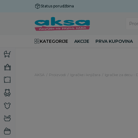
Status porudžbina
Plaćanje do 9 rata!
Pro
KATEGORIJE
AKCIJE
PRVA KUPOVINA
AKSA
Proizvodi
Igračke i knjižara
Igračke za decu - 