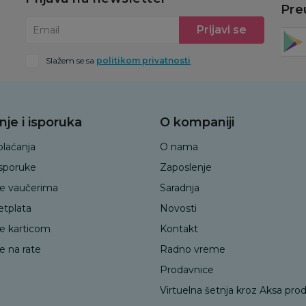
Pre
Prijavi se
Email
Slažem se sa
politikom privatnosti
nje i isporuka
O kompaniji
plaćanja
O nama
isporuke
Zaposlenje
je vaučerima
Saradnja
etplata
Novosti
je karticom
Kontakt
e na rate
Radno vreme
Prodavnice
Virtuelna šetnja kroz Aksa pro