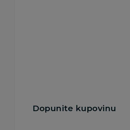
Plišane igračke
Plišane igračke
Disney Lilo i Stitch
Nattou spiralna
plišana igračka 35cm
igračka Teddy
3.849,00
RSD
3.599,00
RSD
5.499,00
RSD
Ušteda:
1.650,00
RSD
Dodaj u korpu
Dodaj u korp
Dopunite kupovinu