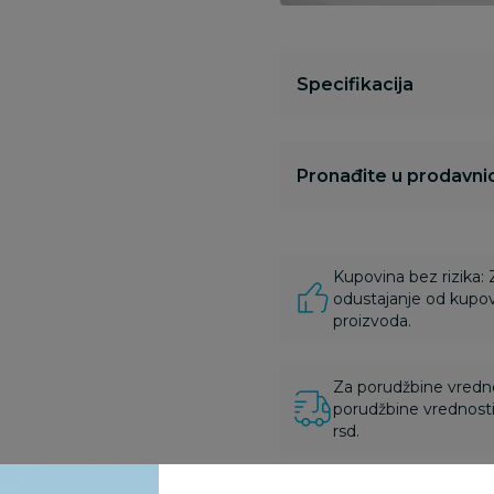
Specifikacija
Pronađite u prodavnic
Kupovina bez rizika:
odustajanje od kupov
proizvoda.
Za porudžbine vrednos
porudžbine vrednosti
rsd.