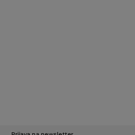
Baterije
Baterije
Duracell Basic AAA 6
Duracell Basic AA 6
kom
kom
689,00
RSD
689,00
RSD
Dodaj u korpu
Dodaj u korpu
Prijava na newsletter