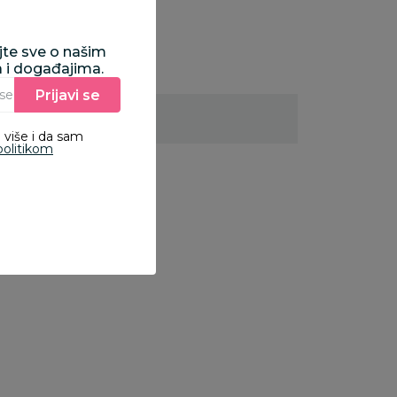
ajte sve o našim
a i događajima.
Prijavi se
Unesite Vašu e‑mail adresu da biste se prijavili na newsletter.
 više i da sam
politikom