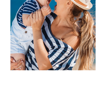
Posle sunčanja
Ecowell Organski Aloe Vera
gel 200 ml
Šifra proizvoda:
A073983
Barkod:
8680624093422
Šifra modela:
A073983
Ecowell organski aloe vera gel 200 ml Ecowell je organska
sertifikovana kozmetika sa pažljivo odabranim sastojcima za
delikatnu negu kože.