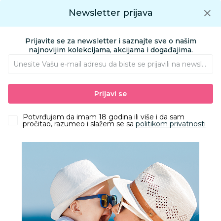
Preuzmite Aksa aplikaciju
Newsletter prijava
Google play
Aksa APP
0
0
Preuzmite besplatno Aksa Aplikaciju
App store
Prijavite se za newsletter i saznajte sve o našim
Pronađi proizvod
najnovijim kolekcijama, akcijama i događajima.
Unesite Vašu e‑mail adresu da biste se prijavili na newsletter.
AKSA
Proizvodi
Kozmetika i nega
Zaštita od sunca
Prijavi se
Posle sunčanja
Ecowell Organski Aloe Vera gel 200 ml
Potvrđujem da imam 18 godina ili više i da sam
pročitao, razumeo i slažem se sa
politikom privatnosti