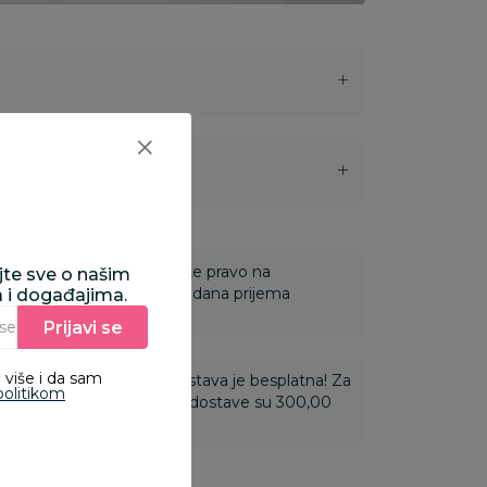
i
 Za online porudžbine imate pravo na
ajte sve o našim
ine u roku od 14 dana od dana prijema
a i događajima.
Prijavi se
Unesite Vašu e‑mail adresu da biste se prijavili na newsletter.
 više i da sam
ti 3.500,00 rsd i više dostava je besplatna! Za
politikom
 do 3.499,99 rsd troškovi dostave su 300,00