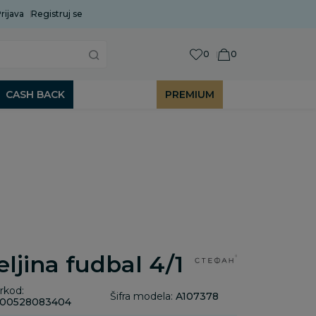
rijava
Uobičajeni rok isporuke je 2 do 7 radnih dana!
Registruj se
P
0
0
CASH BACK
PREMIUM
eljina fudbal 4/1
rkod:
Šifra modela:
A107378
00528083404