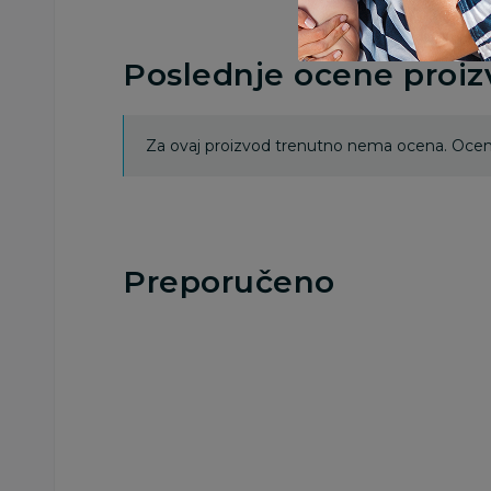
Poslednje ocene proi
Za ovaj proizvod trenutno nema ocena. Ocenj
Preporučeno
Besplatna
Besplatna
dostava
dostava