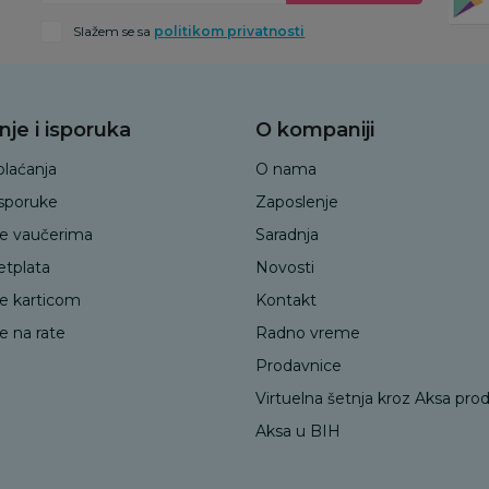
Slažem se sa
politikom privatnosti
nje i isporuka
O kompaniji
plaćanja
O nama
isporuke
Zaposlenje
je vaučerima
Saradnja
etplata
Novosti
je karticom
Kontakt
e na rate
Radno vreme
Prodavnice
Virtuelna šetnja kroz Aksa pro
Aksa u BIH