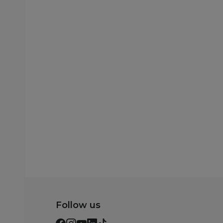
Posteljine i posteljni delovi
Posteljine i posteljni del
Stefan posteljina
Stefan posteljina
fudbal 2/1, 140x200
game 4/1
3.690,00
RSD
6.590,00
RSD
Dodaj u korpu
Dodaj u korp
Follow us