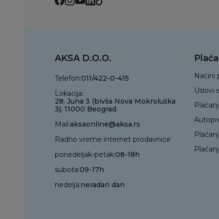
AKSA D.O.O.
Plaća
Načini 
Telefon:
011/422-0-415
Uslovi 
Lokacija:
28. Juna 3 (bivša Nova Mokroluška
Plaćan
3), 11000 Beograd
Autopr
Mail:
aksaonline@aksa.rs
Plaćan
Radno vreme internet prodavnice
Plaćanj
ponedeljak-petak:
08-18h
subota:
09-17h
nedelja:
neradan dan