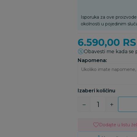
Isporuka za ove proizvode
okolnosti u pojedinim sluč
6.590,00
RS
Obavesti me kada se
Napomena:
Izaberi količinu
Dodajte u listu žel