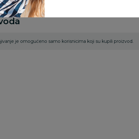
zvoda
ivanje je omogućeno samo korisnicima koji su kupili proizvod.
Besplatna
Besplatna
dostava
dostava