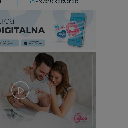
d
Proverite dostupnost