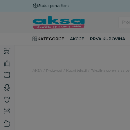
Status porudžbina
Plaćanje do 9 rata!
Pro
KATEGORIJE
AKCIJE
PRVA KUPOVINA
AKSA
Proizvodi
Kućni tekstil
Tekstilna oprema za b