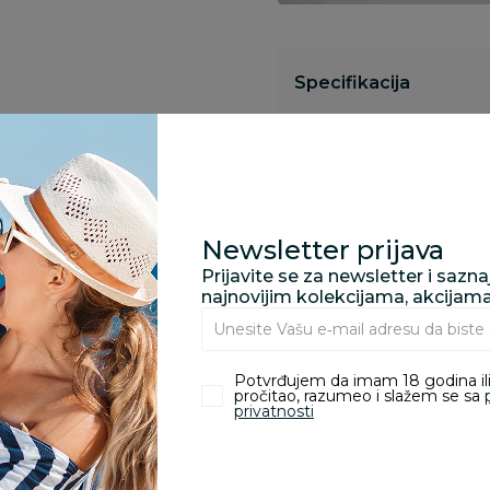
Specifikacija
Pronađite u prodavnic
Newsletter prijava
Kupovina bez rizika:
Prijavite se za newsletter i sazn
odustajanje od kupov
najnovijim kolekcijama, akcijam
proizvoda.
Potvrđujem da imam 18 godina ili
Za porudžbine vrednos
pročitao, razumeo i slažem se sa
porudžbine vrednosti
privatnosti
rsd.