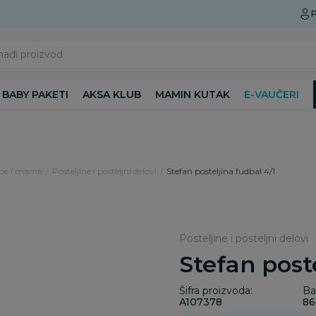
Preuzmite Aksa aplikaciju
P
nađi proizvod
BABY PAKETI
AKSA KLUB
MAMIN KUTAK
E-VAUČERI
ebe i mame
Posteljine i posteljni delovi
Stefan posteljina fudbal 4/1
Posteljine i posteljni delovi
Stefan post
Šifra proizvoda:
Ba
A107378
86