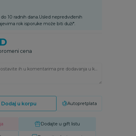
 do 10 radnih dana.Usled nepredviđenih
ajevima rok isporuke može biti duži*.
D
 promeni cena
Ukoliko imate napomene, ostavite ih u komentarima pre dodavanja u korpu:
Dodaj u korpu
Autopretplata
ja
Dodajte u gift listu