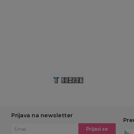
ovi
Posteljine i posteljni delovi
Posteljine i posteljni delovi
Po
Stefan posteljina
Stefan posteljina
S
game 2/1, 140x200
krep 3/1 oliva,
kr
200x200
1
3.690,00
RSD
7.290,00
RSD
5
u
Dodaj u korpu
Dodaj u korpu
1
2
3
4
5
6
7
Prijava na newsletter
Pre
Prijavi se
Email