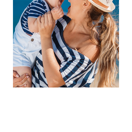
2
3
1
Dečije posteljine - posteljine za decu i bebe
Stefan posteljina 2/1
Čarobnjak, 140x200cm
Šifra proizvoda:
A091162
Barkod:
8600528072354
Šifra modela:
A091162
Visina popusta uz loyality karticu zavisi od nivoa