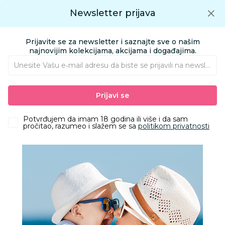
Preuzmite Aksa aplikaciju
Newsletter prijava
Google play
Aksa APP
0
0
Preuzmite besplatno Aksa Aplikaciju
App store
Prijavite se za newsletter i saznajte sve o našim
Pronađi proizvod
najnovijim kolekcijama, akcijama i događajima.
Unesite Vašu e‑mail adresu da biste se prijavili na newsletter.
AKSA
Proizvodi
Nameštaj i oprema za bebe
Prijavi se
Sitna oprema i posteljine
Dečije posteljine - posteljine za decu i bebe
Stefan posteljina 2/1 Čarobnjak, 140x200cm
Potvrđujem da imam 18 godina ili više i da sam
pročitao, razumeo i slažem se sa
politikom privatnosti