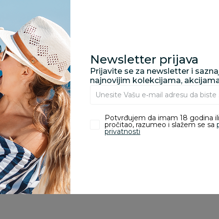
proizvoda.
Za porudžbine vrednos
porudžbine vrednosti
Newsletter prijava
rsd.
Prijavite se za newsletter i sazn
najnovijim kolekcijama, akcijam
zvoda
Potvrđujem da imam 18 godina ili
pročitao, razumeo i slažem se sa
privatnosti
ivanje je omogućeno samo korisnicima koji su kupili proizvod.