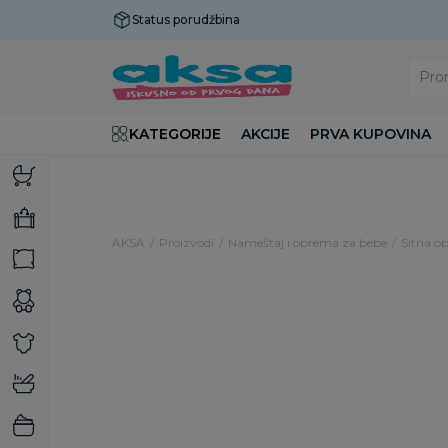
Status porudžbina
Plaćanje do 9 rata!
Pro
KATEGORIJE
AKCIJE
PRVA KUPOVINA
AKSA
Proizvodi
Nameštaj i oprema za bebe
Sitna op