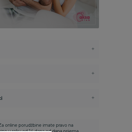
i
 Za online porudžbine imate pravo na
ine u roku od 14 dana od dana prijema