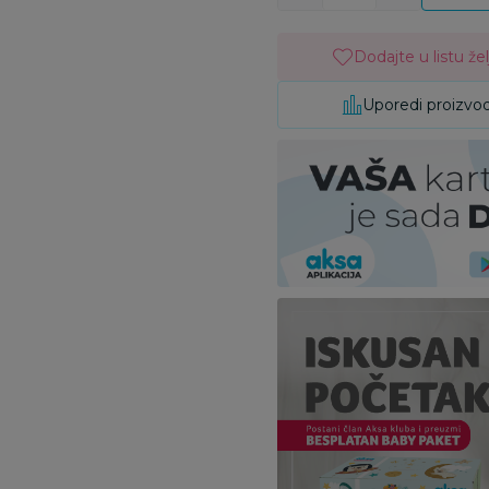
Dodajte u listu žel
Uporedi proizvo