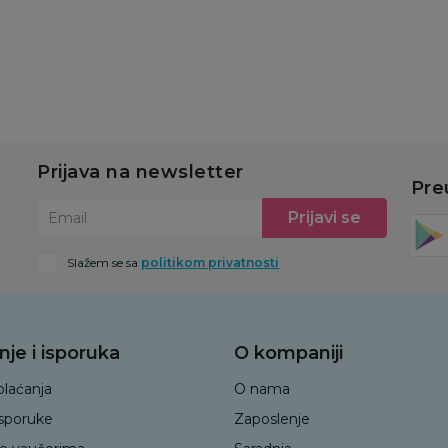
u
Dodaj u korpu
Dodaj u korpu
Prijava na newsletter
Pre
Prijavi se
Email
Slažem se sa
politikom privatnosti
nje i isporuka
O kompaniji
plaćanja
O nama
isporuke
Zaposlenje