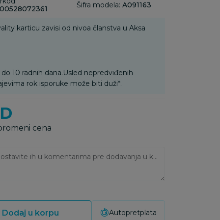
rkod:
Šifra modela:
A091163
00528072361
ality karticu zavisi od nivoa članstva u Aksa
 do 10 radnih dana.Usled nepredviđenih
ajevima rok isporuke može biti duži*.
SD
 promeni cena
Ukoliko imate napomene, ostavite ih u komentarima pre dodavanja u korpu:
Dodaj u korpu
Autopretplata