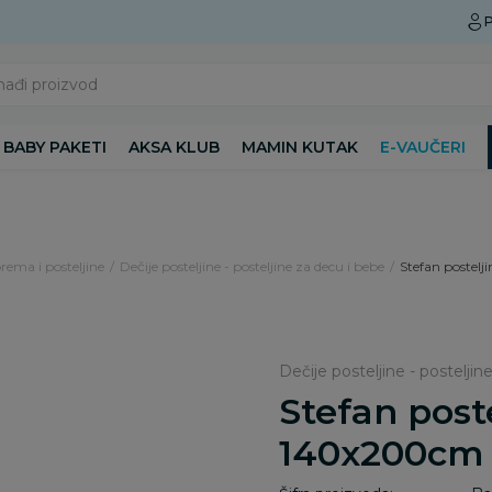
Preuzmite Aksa aplikaciju
P
nađi proizvod
BABY PAKETI
AKSA KLUB
MAMIN KUTAK
E-VAUČERI
rema i posteljine
Dečije posteljine - posteljine za decu i bebe
Stefan postelj
Dečije posteljine - posteljin
Stefan poste
140x200cm