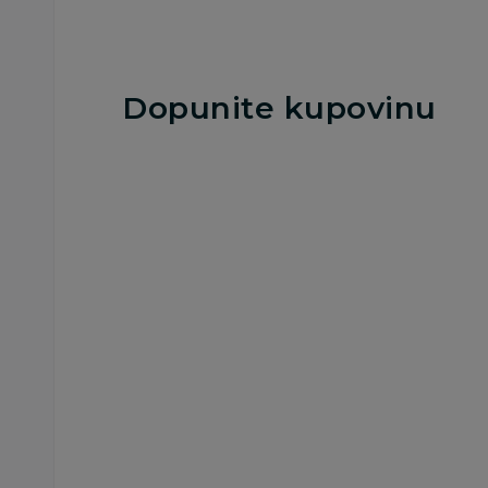
Dopunite kupovinu
25
%
Besplatna
dostava
Blenderi
Chicco blender
18.369,00
RSD
24.499,00
RSD
Ušteda:
6.130,00
RSD