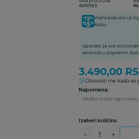
Šifra proizvoda:
Ba
A091163
86
Visina popusta uz loy
klubu.
Isporuka za ove proizvode
okolnosti u pojedinim sluč
3.490,00
R
Obavesti me kada se
Napomena:
Izaberi količinu