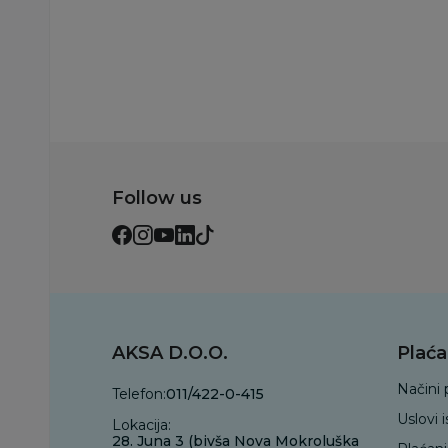
Dodaj u korp
Follow us
AKSA D.O.O.
Plaća
Načini 
Telefon:
011/422-0-415
Uslovi 
Lokacija:
28. Juna 3 (bivša Nova Mokroluška