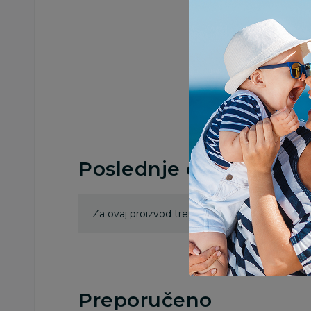
Poslednje ocene proi
Za ovaj proizvod trenutno nema ocena. Ocenj
Preporučeno