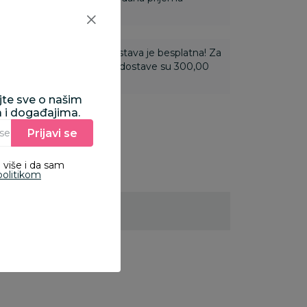
ti 3.500,00 rsd i više dostava je besplatna! Za
 do 3.499,99 rsd troškovi dostave su 300,00
ajte sve o našim
a i događajima.
Prijavi se
Unesite Vašu e‑mail adresu da biste se prijavili na newsletter.
 više i da sam
politikom