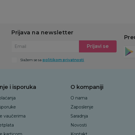
Prijava na newsletter
Pre
Prijavi se
Email
Slažem se sa
politikom privatnosti
nje i isporuka
O kompaniji
plaćanja
O nama
isporuke
Zaposlenje
je vaučerima
Saradnja
etplata
Novosti
je karticom
Kontakt