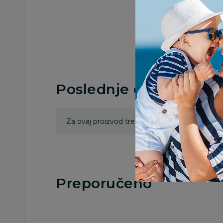
Poslednje ocene proi
Za ovaj proizvod trenutno nema ocena. Ocenj
Preporučeno
25
%
25
%