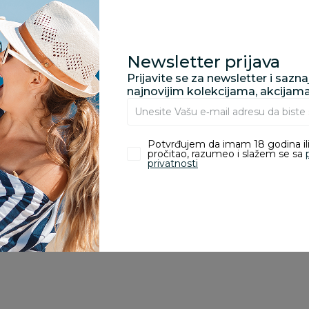
Za porudžbine vrednos
porudžbine vrednosti
rsd.
Newsletter prijava
Prijavite se za newsletter i sazn
najnovijim kolekcijama, akcijam
zvoda
Potvrđujem da imam 18 godina ili
pročitao, razumeo i slažem se sa
privatnosti
ivanje je omogućeno samo korisnicima koji su kupili proizvod.
25
%
25
%
2