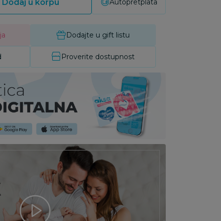
Dodaj u korpu
Autopretplata
ja
Dodajte u gift listu
d
Proverite dostupnost