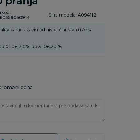
 pranja
rkod:
Šifra modela:
A094112
60558050914
ality karticu zavisi od nivoa članstva u Aksa
od 01.08.2026. do 31.08.2026.
 promeni cena
Ukoliko imate napomene, ostavite ih u komentarima pre dodavanja u korpu: