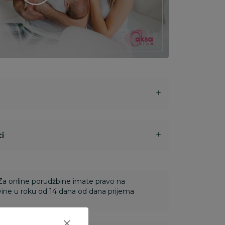
i
 Za online porudžbine imate pravo na
ine u roku od 14 dana od dana prijema