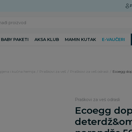
Preuzmite Aksa aplikaciju
P
nađi proizvod
BABY PAKETI
AKSA KLUB
MAMIN KUTAK
E-VAUČERI
gijena i kućna hemija
Praškovi za veš
Praškovi za veš odrasli
Ecoegg dop
Praškovi za veš odrasli
Ecoegg do
deterdž&om