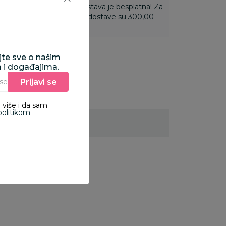
ti 3.500,00 rsd i više dostava je besplatna! Za
 do 3.499,99 rsd troškovi dostave su 300,00
ajte sve o našim
a i događajima.
Prijavi se
Unesite Vašu e‑mail adresu da biste se prijavili na newsletter.
 više i da sam
politikom
5
%
25
%
25
%