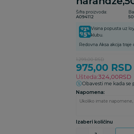
narandže,50
Šifra proizvoda:
Ba
A094112
50
Visina popusta uz loy
klubu.
Redovna Aksa akcija traje 
1.299,00
RSD
975,00
RSD
Ušteda:
324,00
RSD
Obavesti me kada se
Napomena:
Izaberi količinu