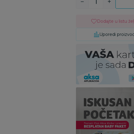
Dodajte u listu žel
Uporedi proizvo