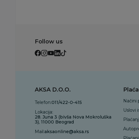
Follow us
AKSA D.O.O.
Plaća
Načini 
Telefon:
011/422-0-415
Uslovi 
Lokacija:
28. Juna 3 (bivša Nova Mokroluška
Plaćan
3), 11000 Beograd
Autopr
Mail:
aksaonline@aksa.rs
Plaćan