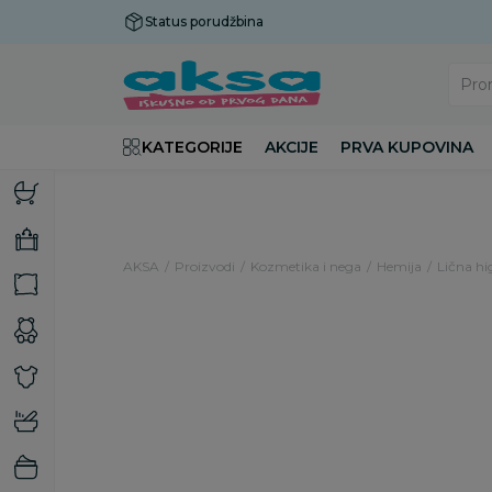
Status porudžbina
Plaćanje do 9 rata!
Pro
KATEGORIJE
AKCIJE
PRVA KUPOVINA
AKSA
Proizvodi
Kozmetika i nega
Hemija
Lična hi
25
%