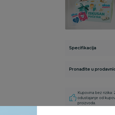
Specifikacija
Pronađite u prodavnic
Kupovina bez rizika:
odustajanje od kupov
proizvoda.