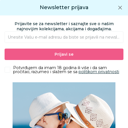
Preuzmite Aksa aplikaciju
Newsletter prijava
Google play
Aksa APP
0
0
Preuzmite besplatno Aksa Aplikaciju
App store
Prijavite se za newsletter i saznajte sve o našim
Pronađi proizvod
najnovijim kolekcijama, akcijama i događajima.
Unesite Vašu e‑mail adresu da biste se prijavili na newsletter.
AKSA
Proizvodi
Igračke i knjižara
Knjižara
Prijavi se
Predškolski i školski pribor
Kreativni Blok Za Crtanje S Metalnom Folijom
Potvrđujem da imam 18 godina ili više i da sam
pročitao, razumeo i slažem se sa
politikom privatnosti