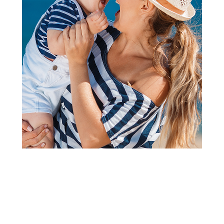
2
3
4
1
Predškolski i školski pribor
Kreativni Blok Za Crtanje S
Metalnom Folijom
Šifra proizvoda:
A065426
Barkod:
694704111225
Šifra modela:
A065426
Visina popusta uz loyality karticu zavisi od nivoa